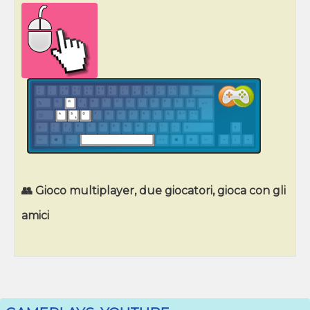
👥 Gioco multiplayer, due giocatori, gioca con gli
amici