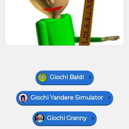
Giochi Baldi
Giochi Yandere Simulator
Giochi Granny