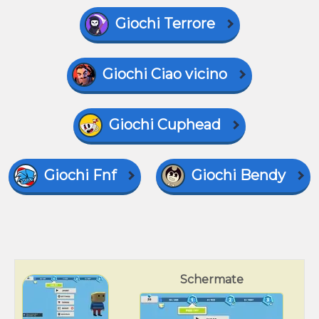
Giochi Terrore
Giochi Ciao vicino
Giochi Cuphead
Giochi Fnf
Giochi Bendy
Schermate