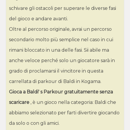
schivare gli ostacoli per superare le diverse fasi
del gioco e andare avanti.
Oltre al percorso originale, avrai un percorso
secondario molto più semplice nel caso in cui
rimani bloccato in una delle fasi. Sii abile ma
anche veloce perché solo un giocatore sarà in
grado di proclamarsi il vincitore in questa
carrellata di parkour di Baldi in Kogama.
Gioca a Baldi' s Parkour gratuitamente senza
scaricare
, è un gioco nella categoria: Baldi che
abbiamo selezionato per farti divertire giocando
da solo o con gli amici.