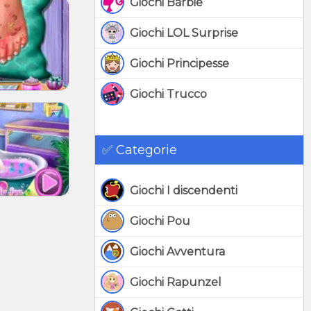
Giochi Barbie
Giochi LOL Surprise
Giochi Principesse
Giochi Trucco
✅ Categorie
Giochi I discendenti
Giochi Pou
Giochi Avventura
Giochi Rapunzel