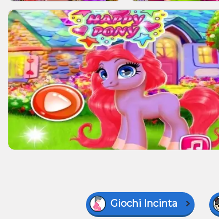
Giochi Incinta