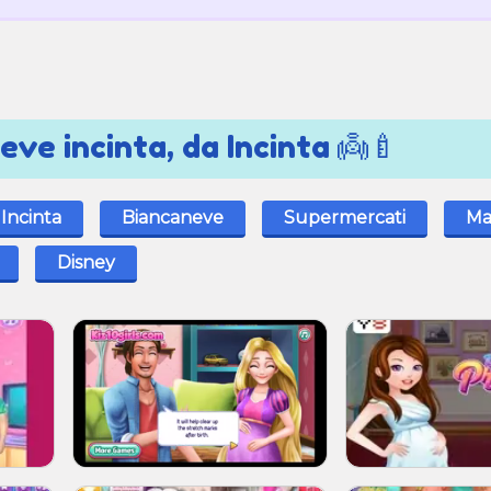
eve incinta, da Incinta 👼🍼
Incinta
Biancaneve
Supermercati
Ma
Disney