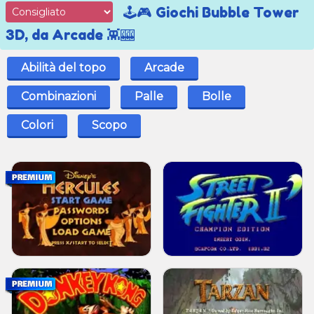
🕹️🎮 Giochi Bubble Tower
3D, da Arcade 👾🎰
Abilità del topo
Arcade
Combinazioni
Palle
Bolle
Colori
Scopo