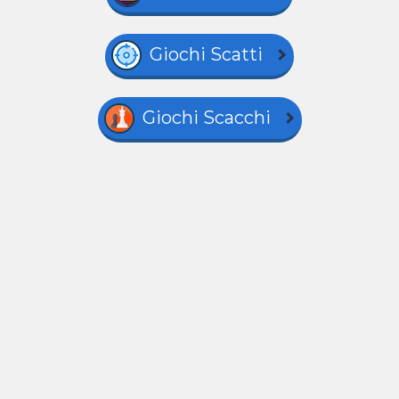
Giochi Scatti
Giochi Scacchi