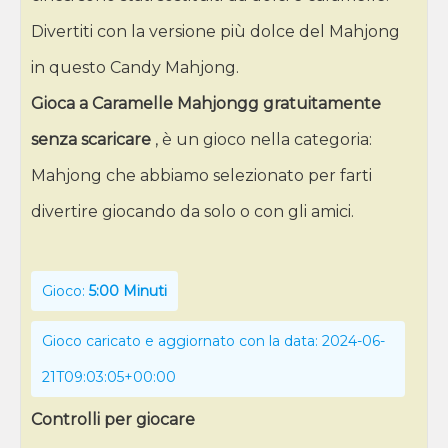
Divertiti con la versione più dolce del Mahjong
in questo Candy Mahjong.
Gioca a Caramelle Mahjongg gratuitamente
senza scaricare
, è un gioco nella categoria:
Mahjong che abbiamo selezionato per farti
divertire giocando da solo o con gli amici.
Gioco:
5:00 Minuti
Gioco caricato e aggiornato con la data: 2024-06-
21T09:03:05+00:00
Controlli per giocare