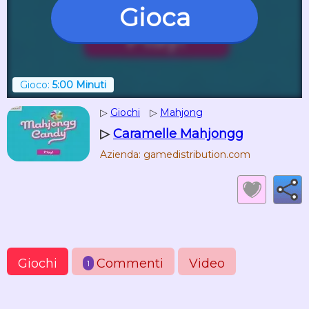
Gioca
Gioco:
5:00 Minuti
▷
Giochi
▷
Mahjong
▷
Caramelle Mahjongg
Azienda: gamedistribution.com
Giochi
Commenti
Video
1