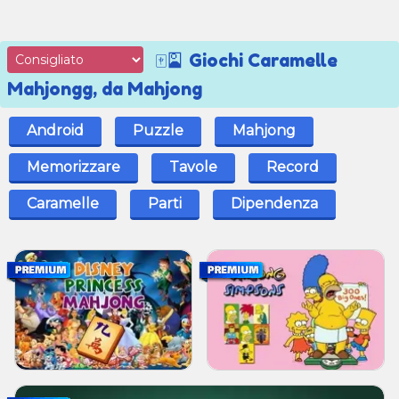
🀄🎴 Giochi Caramelle
Mahjongg, da Mahjong
Android
Puzzle
Mahjong
Memorizzare
Tavole
Record
Caramelle
Parti
Dipendenza