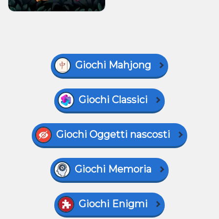
Giochi Mahjong
Giochi Classici
Giochi Oggetti nascosti
Giochi Memoria
Giochi Enigmi