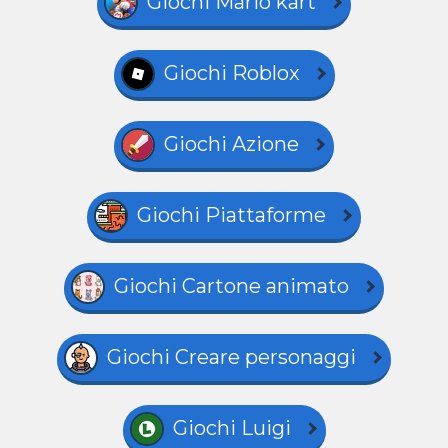
Giochi Mario kart
Giochi Roblox
Giochi Azione
Giochi Piattaforme
Giochi Cartone animato
Giochi Creare personaggi
Giochi Luigi