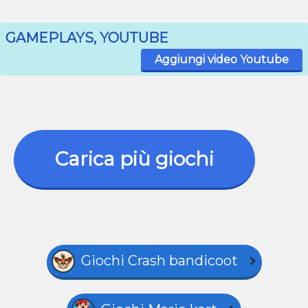
GAMEPLAYS, YOUTUBE
Aggiungi video Youtube
Carica più giochi
Giochi Crash bandicoot