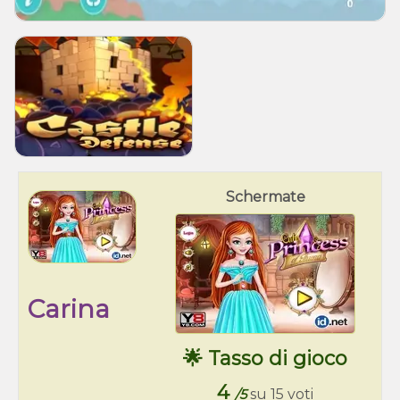
Schermate
Carina
🌟 Tasso di gioco
4
/5
su 15 voti