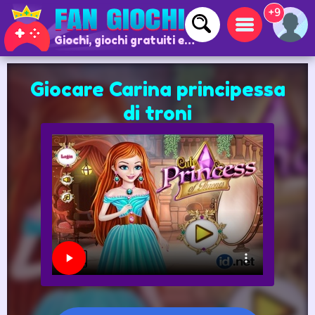
+9
Giochi, giochi gratuiti e giochi online
Giocare Carina principessa
di troni