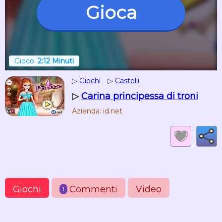
Gioca
Gioco:
2:12 Minuti
▷
Giochi
▷
Castelli
▷
Carina principessa di troni
Azienda: id.net
Giochi
Commenti
Video
1