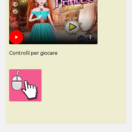
Controlli per giocare