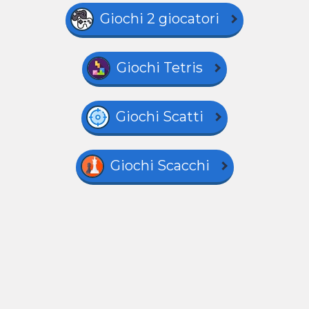
Giochi 2 giocatori
Giochi Tetris
Giochi Scatti
Giochi Scacchi