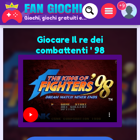
Giochi, giochi gratuiti e giochi online
Giocare Il re dei
combattenti ' 98