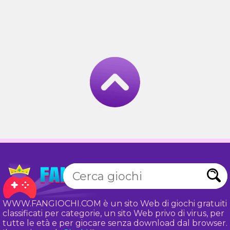
WWW.FANGIOCHI.COM è un sito Web di giochi gratuiti
classificati per categorie, un sito Web privo di virus, per
tutte le età e per giocare senza download dal browser.