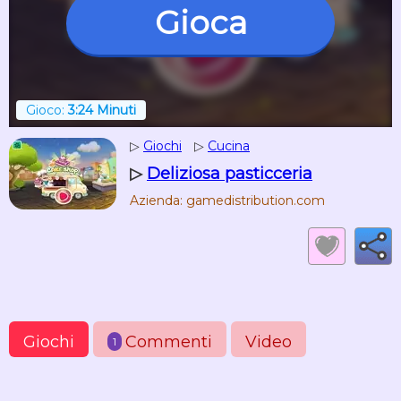
Gioca
Gioco:
3:24 Minuti
▷
Giochi
▷
Cucina
▷
Deliziosa pasticceria
Azienda: gamedistribution.com
Giochi
Commenti
Video
1