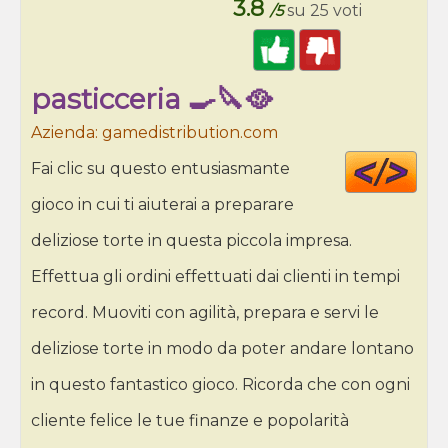
3.8
/5
su 25 voti
pasticceria 🍳🔪🥘
Azienda: gamedistribution.com
Cod
Fai clic su questo entusiasmante
HT
gioco in cui ti aiuterai a preparare
deliziose torte in questa piccola impresa.
Effettua gli ordini effettuati dai clienti in tempi
record. Muoviti con agilità, prepara e servi le
deliziose torte in modo da poter andare lontano
in questo fantastico gioco. Ricorda che con ogni
cliente felice le tue finanze e popolarità