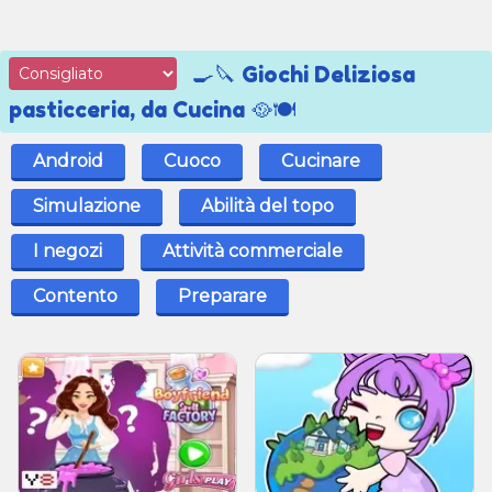
🍳🔪 Giochi Deliziosa
pasticceria, da Cucina 🥘🍽️
Android
Cuoco
Cucinare
Simulazione
Abilità del topo
I negozi
Attività commerciale
Contento
Preparare