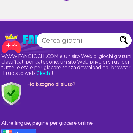
WWW.FANGIOCHI.COM è un sito Web di giochi gratuiti
classificati per categorie, un sito Web privo di virus, per
tutte le età e per giocare senza download dal browser.
Il tuo sito web
Giochi
!!!
Ho bisogno di aiuto?
Altre lingue, pagine per giocare online