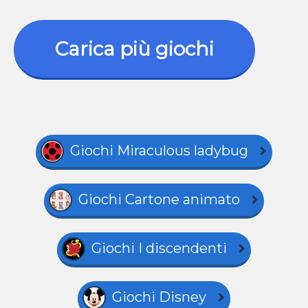
Carica più giochi
Giochi Miraculous ladybug
Giochi Cartone animato
Giochi I discendenti
Giochi Disney