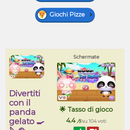
Giochi Pizze
Schermate
Divertiti
con il
🌟 Tasso di gioco
panda
gelato 🍳
4.4
/5
su 104 voti