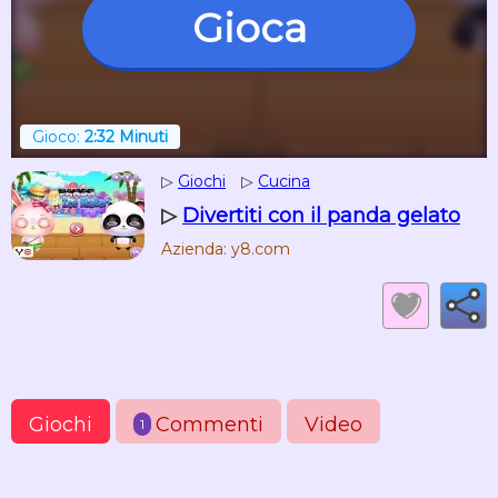
Gioca
Gioco:
2:32 Minuti
▷
Giochi
▷
Cucina
▷
Divertiti con il panda gelato
Azienda: y8.com
Giochi
Commenti
Video
1