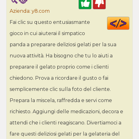
🔪🥘
Azienda: y8.com
Cod
Fai clic su questo entusiasmante
HT
gioco in cui aiuterai il simpatico
panda a preparare deliziosi gelati per la sua
nuova attività. Ha bisogno che tu lo aiuti a
preparare il gelato proprio come i clienti
chiedono. Prova a ricordare il gusto o fai
semplicemente clic sulla foto del cliente.
Prepara la miscela, raffredda e servi come
richiesto. Aggiungi delle medicazioni, decora e
attendi che i clienti reagiscano. Divertiamoci a
fare questi deliziosi gelati per la gelateria del