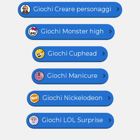
Giochi Creare personaggi
Giochi Monster high
Giochi Cuphead
Giochi Manicure
Giochi Nickelodeon
Giochi LOL Surprise