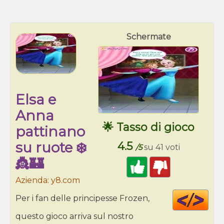
Schermate
Elsa e
Anna
🌟 Tasso di gioco
pattinano
su ruote ❄️
4.5
/5
su 41 voti
👸🏰
Azienda: y8.com
Cod
Per i fan delle principesse Frozen,
HT
questo gioco arriva sul nostro