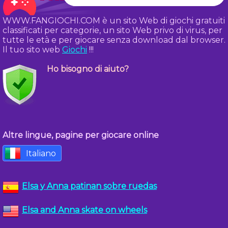
WWW.FANGIOCHI.COM è un sito Web di giochi gratuiti
classificati per categorie, un sito Web privo di virus, per
tutte le età e per giocare senza download dal browser.
Il tuo sito web
Giochi
!!!
Ho bisogno di aiuto?
Altre lingue, pagine per giocare online
Italiano
Elsa y Anna patinan sobre ruedas
Elsa and Anna skate on wheels