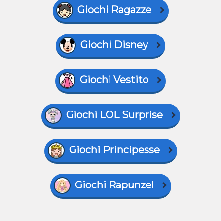
Giochi Ragazze
Giochi Disney
Giochi Vestito
Giochi LOL Surprise
Giochi Principesse
Giochi Rapunzel