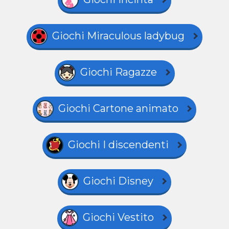
Giochi Miraculous ladybug
Giochi Ragazze
Giochi Cartone animato
Giochi I discendenti
Giochi Disney
Giochi Vestito