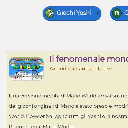
Giochi Yoshi
G
Il fenomenale mond
Azienda: arcadespot.com
Una versione inedita di Mario World arriva sul n
dei giochi originali di Mario è stato preso e mo
World. Bowser ha rapito tutti gli Yoshi e la nostra 
Phenomenal Mario World.