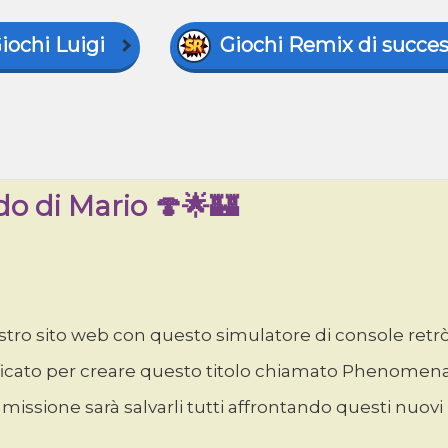
iochi Luigi
Giochi Remix di succe
o di Mario 🍄🌟🏰
ostro sito web con questo simulatore di console retr
dificato per creare questo titolo chiamato Phenomen
missione sarà salvarli tutti affrontando questi nuovi li