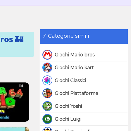
⚡ Categorie simili
ros 🏰
Giochi Mario bros
Giochi Mario kart
Giochi Classici
Giochi Piattaforme
Giochi Yoshi
Giochi Luigi