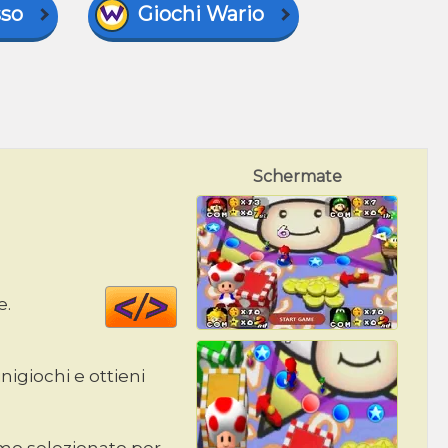
sso
Giochi Wario
Schermate
Code
e.
HTML
igiochi e ottieni