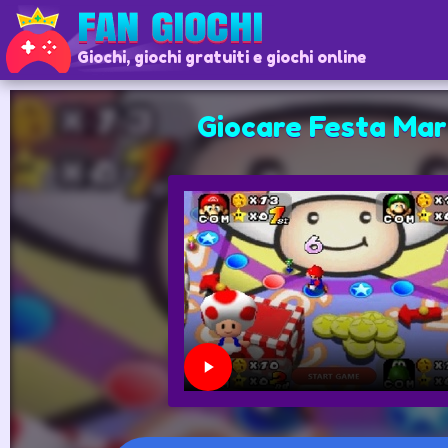
Giochi, giochi gratuiti e giochi online
Giocare Festa Mar