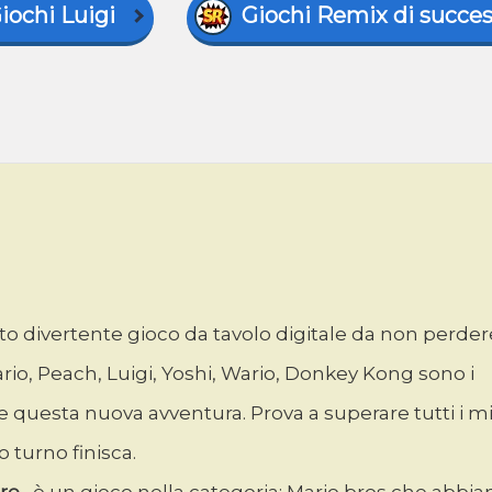
iochi Luigi
Giochi Remix di succe
esto divertente gioco da tavolo digitale da non perder
rio, Peach, Luigi, Yoshi, Wario, Donkey Kong sono i
questa nuova avventura. Prova a superare tutti i min
 turno finisca.