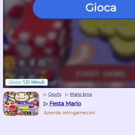
Gioca
Gioco:
1:21 Minuti
▷
Giochi
▷
Mario bros
▷
Festa Mario
Azienda: retrogames.onl