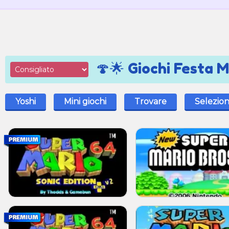
🍄🌟 Giochi Festa M
Yoshi
Mini giochi
Trovare
Selezio