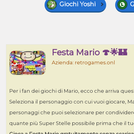
Giochi Yoshi
G
Festa Mario 🍄🌟🏰
Azienda: retrogames.onl
Per i fan dei giochi di Mario, ecco che arriva qu
Seleziona il personaggio con cui vuoi giocare, Ma
personaggi che puoi selezionare per condividere 
quante più Super Stelle possibile prima che il tuo