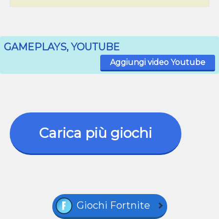
GAMEPLAYS, YOUTUBE
Aggiungi video Youtube
Carica più giochi
Giochi Fortnite