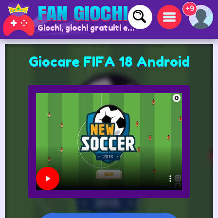
+9
Giochi, giochi gratuiti e giochi online
Giocare FIFA 18 Android