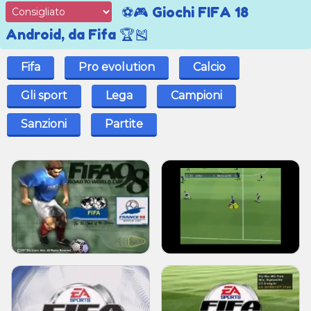
⚽🎮 Giochi FIFA 18
Android, da Fifa 🏆🎽
Fifa
Pro evolution
Calcio
Gli sport
Lega
Campioni
Sanzioni
Partite