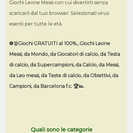
Giochi Leone Messi con cui divertirti senza
scaricarli dal tuo browser. Selezionati virus
esenti per tutte le età.
⚽🥇Giochi GRATUITI al 100%., Giochi Leone
Messi, da Mondo, da Giocatori di calcio, da Testa
di calcio, da Supercampioni, da Calcio, da Messi,
da Leo messi, da Teste di calcio, da Obiettivi, da
Campioni, da Barcelona f.c. 🏆👟.
Quali sono le categorie