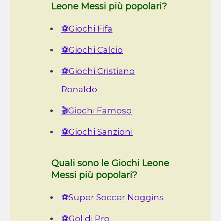
Leone Messi più popolari?
⚽Giochi Fifa
⚽Giochi Calcio
⚽Giochi Cristiano
Ronaldo
🎬Giochi Famoso
⚽Giochi Sanzioni
Quali sono le Giochi Leone
Messi più popolari?
⚽Super Soccer Noggins
⚽Gol di Pro