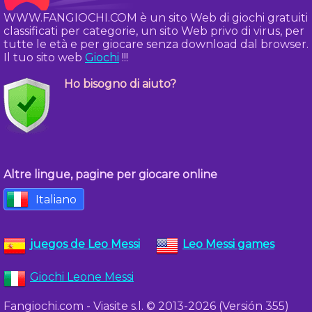
WWW.FANGIOCHI.COM è un sito Web di giochi gratuiti
classificati per categorie, un sito Web privo di virus, per
tutte le età e per giocare senza download dal browser.
Il tuo sito web
Giochi
!!!
Ho bisogno di aiuto?
Altre lingue, pagine per giocare online
Italiano
juegos de Leo Messi
Leo Messi games
Giochi Leone Messi
Fangiochi.com - Viasite s.l. © 2013-2026 (Versión 355)