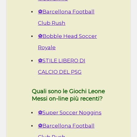
⚽Barcellona Football
Club Rush
⚽Bobble Head Soccer
Royale
⚽STILE LIBERO DI
CALCIO DEL PSG
Quali sono le Giochi Leone
Messi on-line più recenti?
⚽Super Soccer Noggins
⚽Barcellona Football