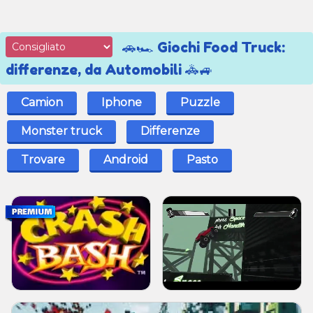
🚗🏎 Giochi Food Truck:
differenze, da Automobili 🚓🚙
Camion
Iphone
Puzzle
Monster truck
Differenze
Trovare
Android
Pasto