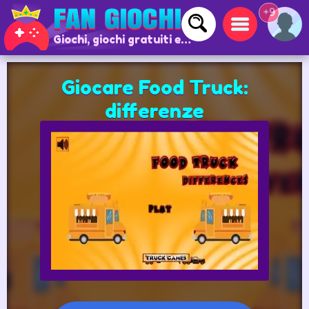
+9
Giochi, giochi gratuiti e giochi online
Giocare Food Truck:
differenze