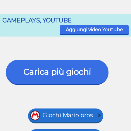
GAMEPLAYS, YOUTUBE
Aggiungi video Youtube
Carica più giochi
Giochi Mario bros