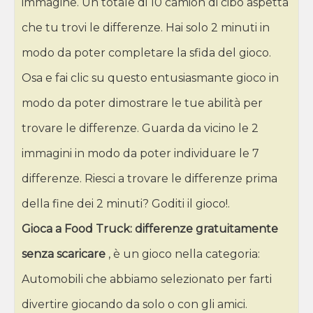
immagine. Un totale di 10 camion di cibo aspetta
che tu trovi le differenze. Hai solo 2 minuti in
modo da poter completare la sfida del gioco.
Osa e fai clic su questo entusiasmante gioco in
modo da poter dimostrare le tue abilità per
trovare le differenze. Guarda da vicino le 2
immagini in modo da poter individuare le 7
differenze. Riesci a trovare le differenze prima
della fine dei 2 minuti? Goditi il gioco!.
Gioca a Food Truck: differenze gratuitamente
senza scaricare
, è un gioco nella categoria:
Automobili che abbiamo selezionato per farti
divertire giocando da solo o con gli amici.