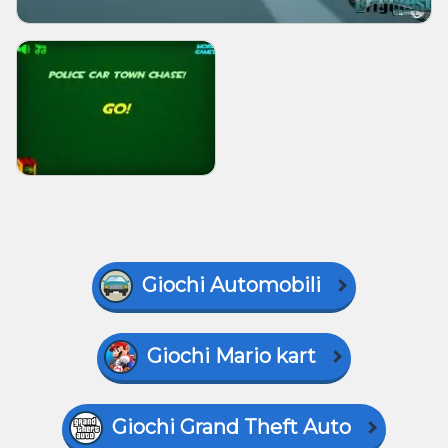
Giochi Automobili
Giochi Mario kart
Giochi Grand Theft Auto