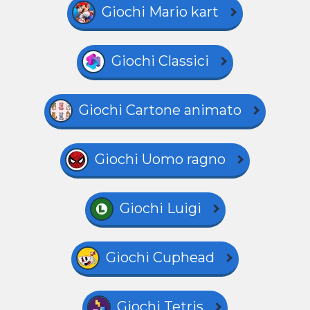
Giochi Mario kart
Giochi Classici
Giochi Cartone animato
Giochi Uomo ragno
Giochi Luigi
Giochi Cuphead
Giochi Tetris