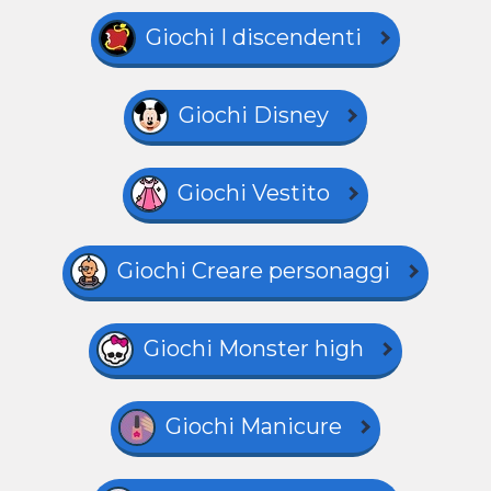
Giochi I discendenti
Giochi Disney
Giochi Vestito
Giochi Creare personaggi
Giochi Monster high
Giochi Manicure