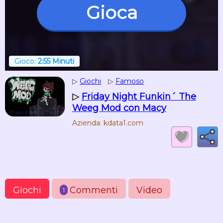
Gioca
Gioco:
2:55 Minuti
▷
Giochi
▷
Famoso
▷
Friday Night Funkin´ The
Weeg Mod con Macy
Azienda: kdata1.com
Giochi
Commenti
Video
1