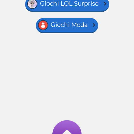
Giochi LOL Surprise
Giochi Moda