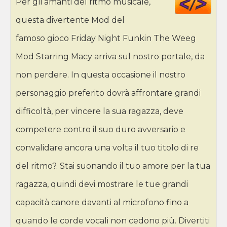
Per gli amanti del ritmo musicale,
HT
questa divertente Mod del
famoso gioco Friday Night Funkin The Weeg
Mod Starring Macy arriva sul nostro portale, da
non perdere. In questa occasione il nostro
personaggio preferito dovrà affrontare grandi
difficoltà, per vincere la sua ragazza, deve
competere contro il suo duro avversario e
convalidare ancora una volta il tuo titolo di re
del ritmo?. Stai suonando il tuo amore per la tua
ragazza, quindi devi mostrare le tue grandi
capacità canore davanti al microfono fino a
quando le corde vocali non cedono più. Divertiti