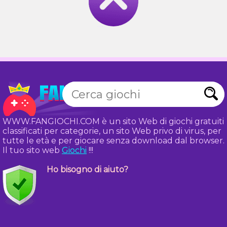
WWW.FANGIOCHI.COM è un sito Web di giochi gratuiti
classificati per categorie, un sito Web privo di virus, per
tutte le età e per giocare senza download dal browser.
Il tuo sito web
Giochi
!!!
Ho bisogno di aiuto?