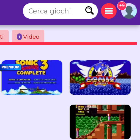
+9
i
Video
1