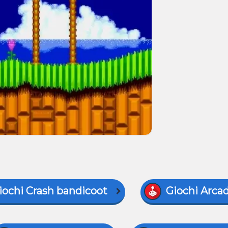
iochi Crash bandicoot
Giochi Arca