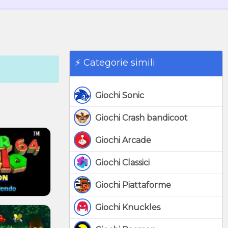
⚡ Categorie simili
Giochi Sonic
Giochi Crash bandicoot
Giochi Arcade
Giochi Classici
Giochi Piattaforme
Giochi Knuckles