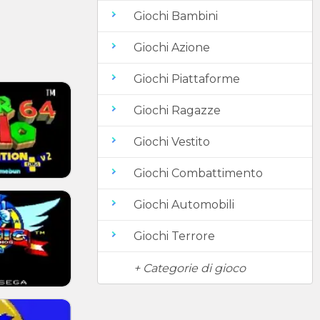
Giochi Bambini
Giochi Azione
Giochi Piattaforme
Giochi Ragazze
Giochi Vestito
Giochi Combattimento
Giochi Automobili
Giochi Terrore
+ Categorie di gioco