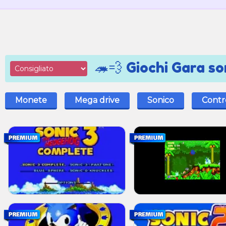
🦔💨 Giochi Gara so
Monete
Mega drive
Sonico
Contr