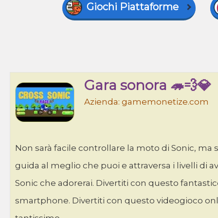
Giochi Piattaforme
Gara sonora 🦔💨💎
Azienda: gamemonetize.com
Non sarà facile controllare la moto di Sonic, ma
guida al meglio che puoi e attraversa i livelli di
Sonic che adorerai. Divertiti con questo fantastic
smartphone. Divertiti con questo videogioco onlin