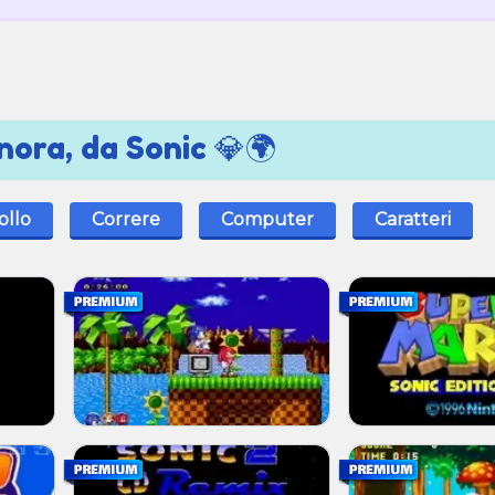
nora, da Sonic 💎🌍
ollo
Correre
Computer
Caratteri