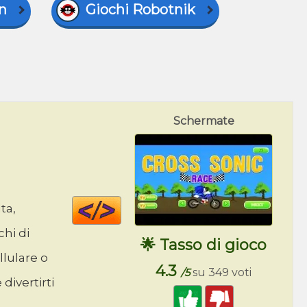
n
Giochi Robotnik
Schermate
Code
ta,
HTML
chi di
🌟 Tasso di gioco
llulare o
4.3
/5
su 349 voti
divertirti