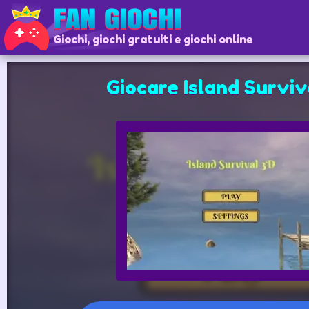
Giochi, giochi gratuiti e giochi online
Giocare Island Surviv