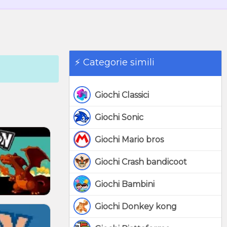
⚡ Categorie simili
Giochi Classici
Giochi Sonic
Giochi Mario bros
Giochi Crash bandicoot
Giochi Bambini
Giochi Donkey kong