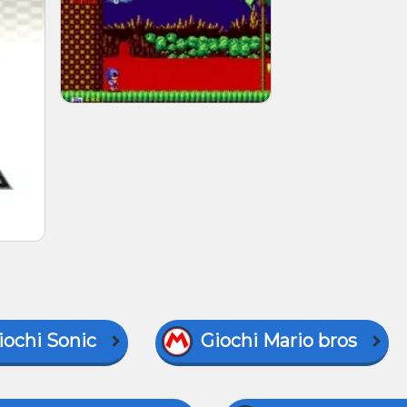
iochi Sonic
Giochi Mario bros