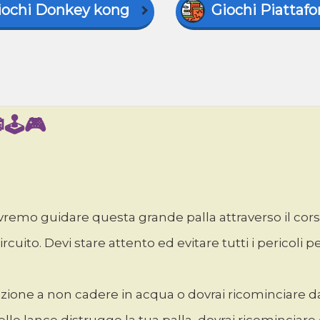
iochi Donkey kong
Giochi Piattaf
🕹️🎮
ovremo guidare questa grande palla attraverso il cors
rcuito. Devi stare attento ed evitare tutti i pericoli 
nzione a non cadere in acqua o dovrai ricominciare da