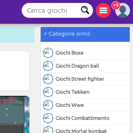
+9
⚡ Categorie simili
Giochi Boxe
Giochi Dragon ball
Giochi Street fighter
Giochi Tekken
Giochi Wwe
Giochi Combattimento
Giochi Mortal kombat