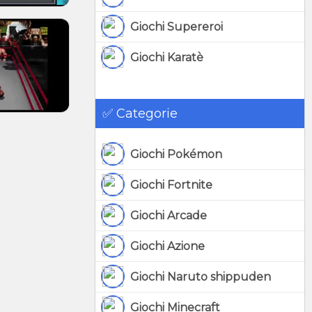
Giochi Supereroi
Giochi Karatè
✅ Categorie
Giochi Pokémon
Giochi Fortnite
Giochi Arcade
Giochi Azione
Giochi Naruto shippuden
Giochi Minecraft