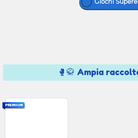
Giochi Supere
🥊🥋 Ampia raccolta 