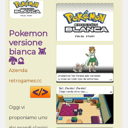
Pokemon
versione
bianca 👾
🐉🔮
Azienda:
retrogames.cc
Code
HTML
Oggi vi
proponiamo uno
dei grandi classici