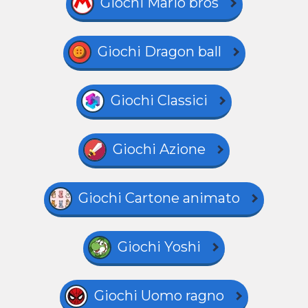
Giochi Mario bros
Giochi Dragon ball
Giochi Classici
Giochi Azione
Giochi Cartone animato
Giochi Yoshi
Giochi Uomo ragno