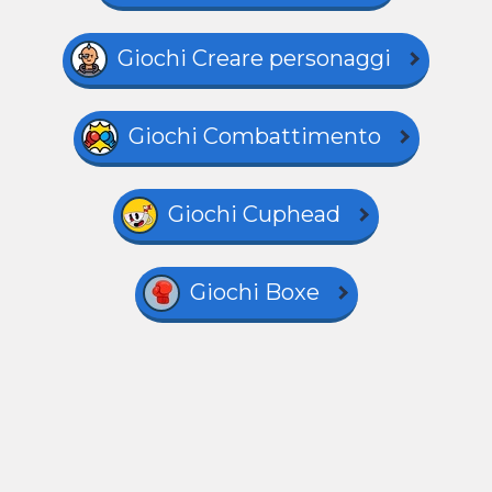
Giochi Creare personaggi
Giochi Combattimento
Giochi Cuphead
Giochi Boxe