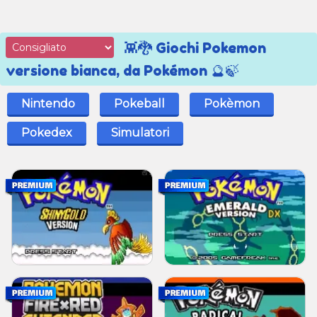
👾🐉 Giochi Pokemon
versione bianca, da Pokémon 🔮🍃
Nintendo
Pokeball
Pokèmon
Pokedex
Simulatori