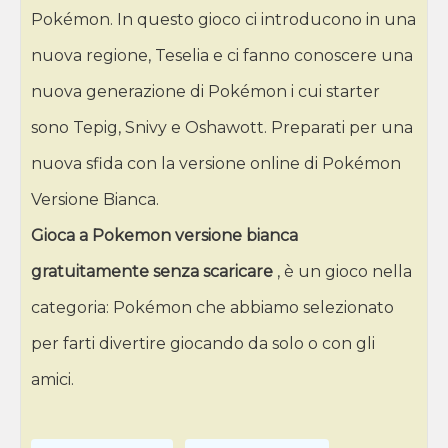
Pokémon. In questo gioco ci introducono in una
nuova regione, Teselia e ci fanno conoscere una
nuova generazione di Pokémon i cui starter
sono Tepig, Snivy e Oshawott. Preparati per una
nuova sfida con la versione online di Pokémon
Versione Bianca.
Gioca a Pokemon versione bianca
gratuitamente senza scaricare
, è un gioco nella
categoria: Pokémon che abbiamo selezionato
per farti divertire giocando da solo o con gli
amici.