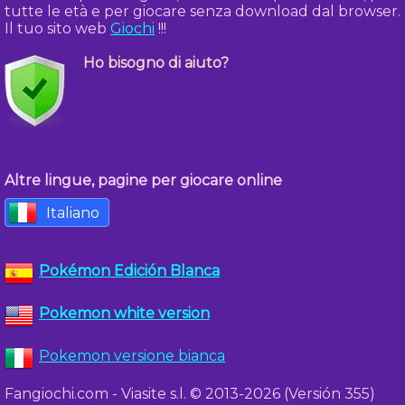
tutte le età e per giocare senza download dal browser.
Il tuo sito web
Giochi
!!!
Ho bisogno di aiuto?
Altre lingue, pagine per giocare online
Italiano
Pokémon Edición Blanca
Pokemon white version
Pokemon versione bianca
Fangiochi.com - Viasite s.l. © 2013-2026 (Versión 355)