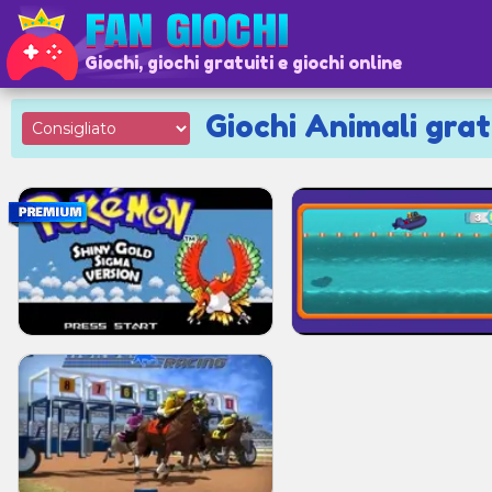
Giochi, giochi gratuiti e giochi online
Giochi Animali grat