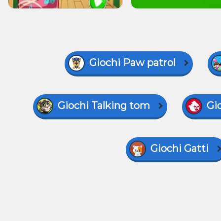
Giochi Paw patrol
Giochi Talking tom
Gi
Giochi Gatti