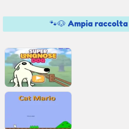
🐾🐶 Ampia raccolta 