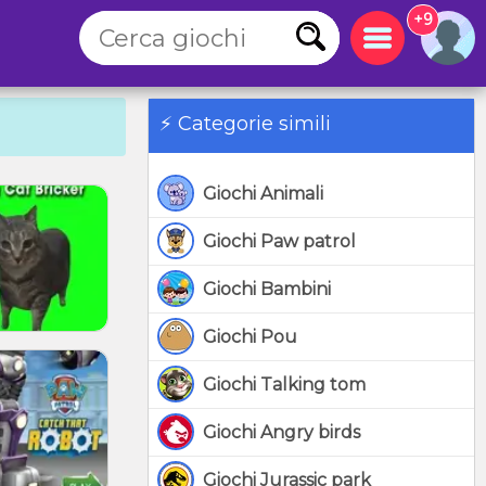
+9
⚡ Categorie simili
Giochi Animali
Giochi Paw patrol
Giochi Bambini
Giochi Pou
Giochi Talking tom
Giochi Angry birds
Giochi Jurassic park