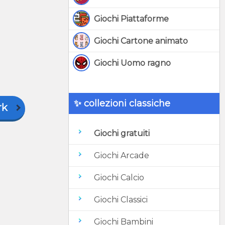
Giochi Piattaforme
Giochi Cartone animato
Giochi Uomo ragno
✨ collezioni classiche
rk
Giochi gratuiti
Giochi Arcade
Giochi Calcio
Giochi Classici
Giochi Bambini