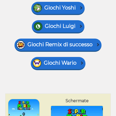
Giochi Yoshi
Giochi Luigi
Giochi Remix di successo
Giochi Wario
Schermate