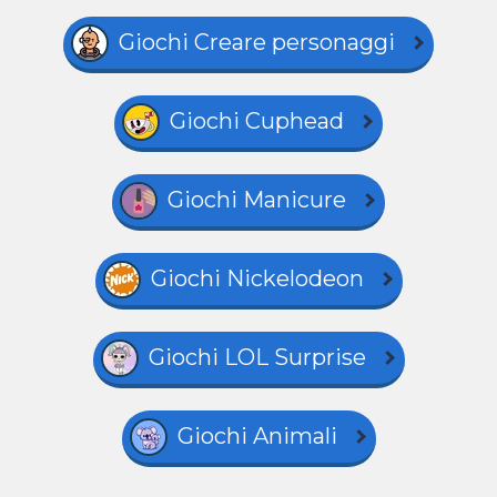
Giochi Creare personaggi
Giochi Cuphead
Giochi Manicure
Giochi Nickelodeon
Giochi LOL Surprise
Giochi Animali