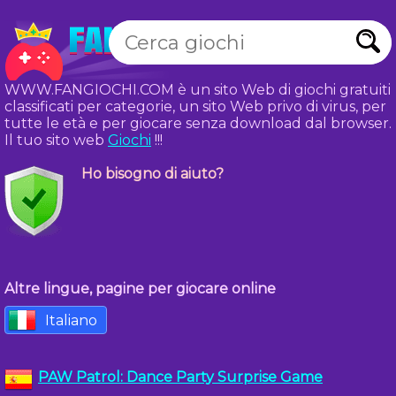
WWW.FANGIOCHI.COM è un sito Web di giochi gratuiti
classificati per categorie, un sito Web privo di virus, per
tutte le età e per giocare senza download dal browser.
Il tuo sito web
Giochi
!!!
Ho bisogno di aiuto?
Altre lingue, pagine per giocare online
Italiano
PAW Patrol: Dance Party Surprise Game