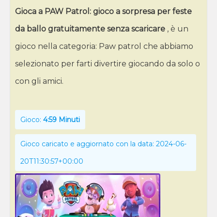
Gioca a PAW Patrol: gioco a sorpresa per feste
da ballo gratuitamente senza scaricare
, è un
gioco nella categoria: Paw patrol che abbiamo
selezionato per farti divertire giocando da solo o
con gli amici.
Gioco:
4:59 Minuti
Gioco caricato e aggiornato con la data: 2024-06-
20T11:30:57+00:00