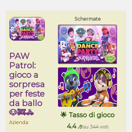
Schermate
PAW
Patrol:
gioco a
sorpresa
per feste
da ballo
🐶🚒🚓
🌟 Tasso di gioco
Azienda:
4.4
/5
su 344 voti