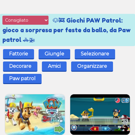
🐶🚒 Giochi PAW Patrol:
gioco a sorpresa per feste da ballo, da Paw
patrol 🚓🚁
Fattorie
Giungle
Selezionare
Decorare
Amici
Organizzare
Paw patrol