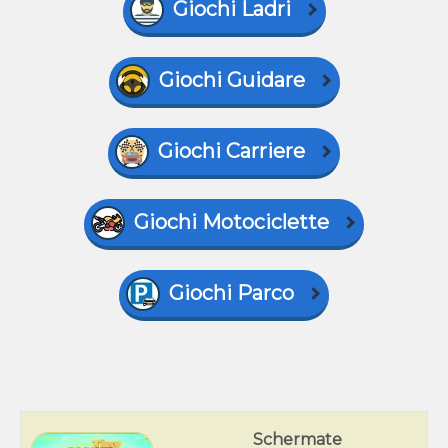
Giochi Ladri
Giochi Guidare
Giochi Carriere
Giochi Motociclette
Giochi Parco
Schermate