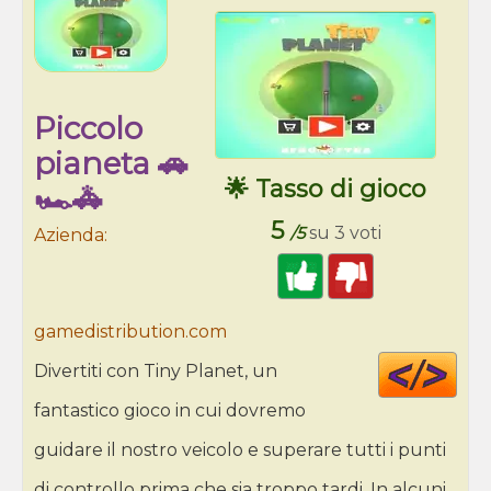
Piccolo
pianeta 🚗
🌟 Tasso di gioco
🏎🚓
5
/5
su 3 voti
Azienda:
gamedistribution.com
Cod
Divertiti con Tiny Planet, un
HT
fantastico gioco in cui dovremo
guidare il nostro veicolo e superare tutti i punti
di controllo prima che sia troppo tardi. In alcuni