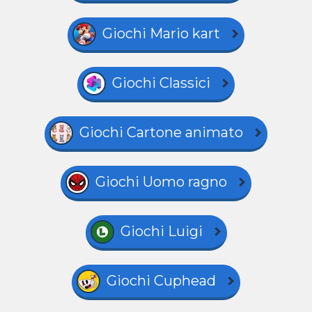
Giochi Mario kart
Giochi Classici
Giochi Cartone animato
Giochi Uomo ragno
Giochi Luigi
Giochi Cuphead