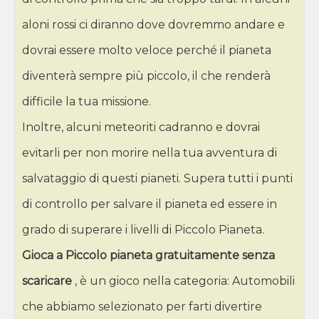
aloni rossi ci diranno dove dovremmo andare e
dovrai essere molto veloce perché il pianeta
diventerà sempre più piccolo, il che renderà
difficile la tua missione.
Inoltre, alcuni meteoriti cadranno e dovrai
evitarli per non morire nella tua avventura di
salvataggio di questi pianeti. Supera tutti i punti
di controllo per salvare il pianeta ed essere in
grado di superare i livelli di Piccolo Pianeta.
Gioca a Piccolo pianeta gratuitamente senza
scaricare
, è un gioco nella categoria: Automobili
che abbiamo selezionato per farti divertire