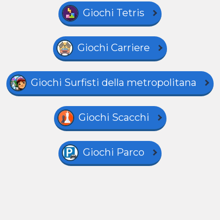
Giochi Tetris
Giochi Carriere
Giochi Surfisti della metropolitana
Giochi Scacchi
Giochi Parco