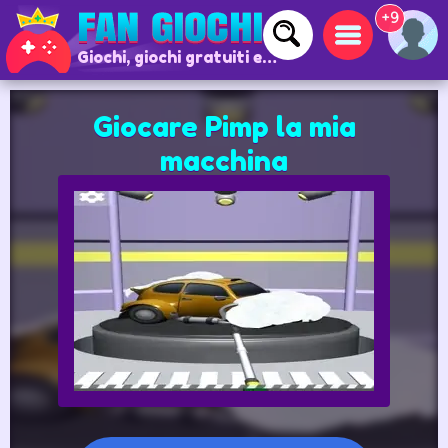
+9
Giochi, giochi gratuiti e giochi online
Giocare Pimp la mia
macchina