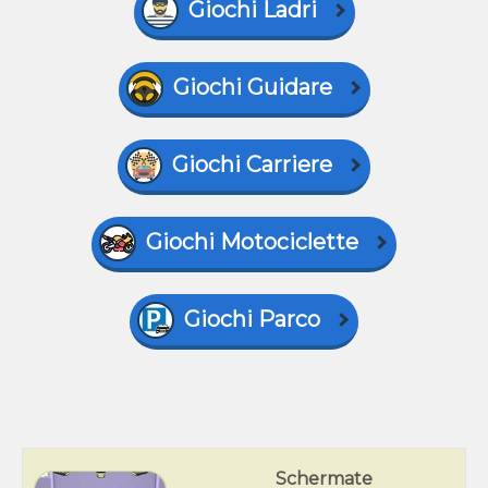
Giochi Ladri
Giochi Guidare
Giochi Carriere
Giochi Motociclette
Giochi Parco
Schermate