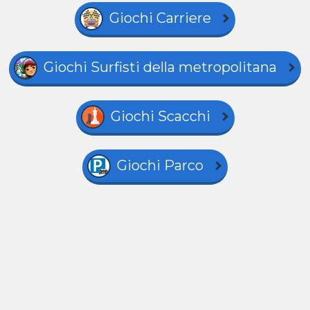
Giochi Carriere
Giochi Surfisti della metropolitana
Giochi Scacchi
Giochi Parco