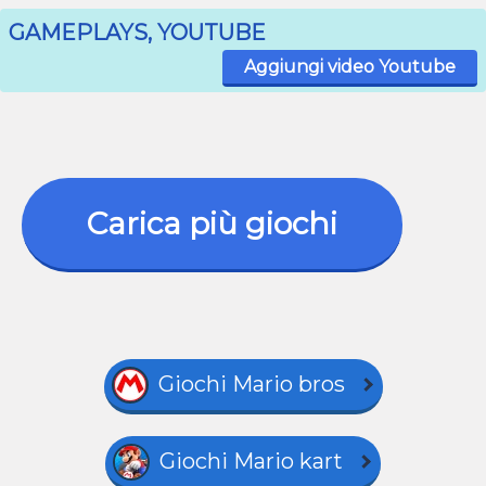
GAMEPLAYS, YOUTUBE
Aggiungi video Youtube
Carica più giochi
Giochi Mario bros
Giochi Mario kart