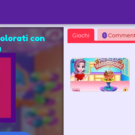
Giochi
Comment
1
olorati con
a