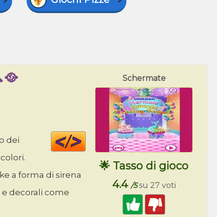
🥘
Schermate
Code
o dei
HTML
colori.
🌟 Tasso di gioco
ke a forma di sirena
4.4
/5
su 27 voti
e e decorali come