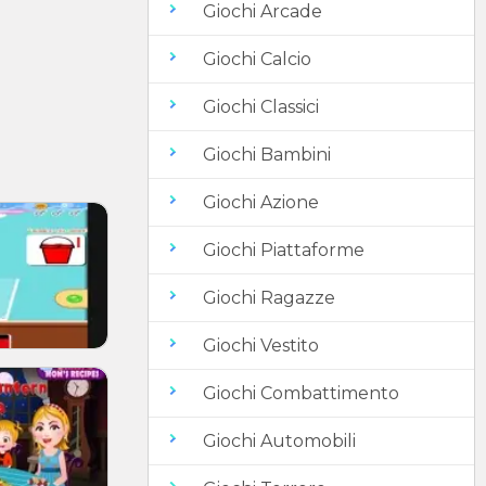
Giochi Arcade
Giochi Calcio
Giochi Classici
Giochi Bambini
Giochi Azione
Giochi Piattaforme
Giochi Ragazze
Giochi Vestito
Giochi Combattimento
Giochi Automobili