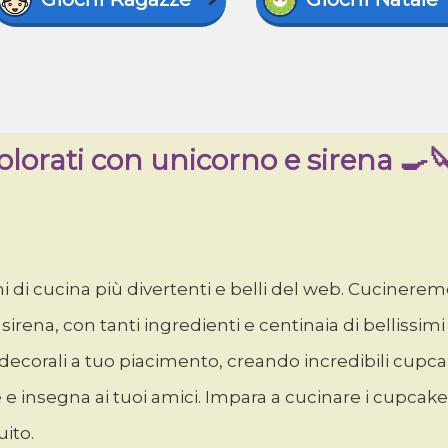
lorati con unicorno e sirena 🍳
 di cucina più divertenti e belli del web. Cucinerem
irena, con tanti ingredienti e centinaia di bellissimi 
 decorali a tuo piacimento, creando incredibili cupca
e e insegna ai tuoi amici. Impara a cucinare i cupcak
uito.