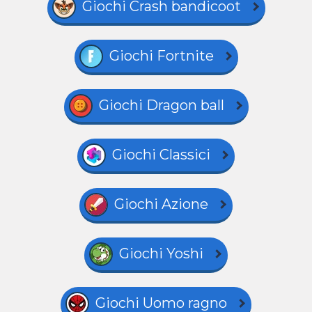
Giochi Crash bandicoot
Giochi Fortnite
Giochi Dragon ball
Giochi Classici
Giochi Azione
Giochi Yoshi
Giochi Uomo ragno