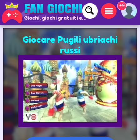
+9
Giochi, giochi gratuiti e giochi online
Giocare Pugili ubriachi
russi