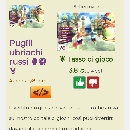
Schermate
Pugili
ubriachi
🌟 Tasso di gioco
russi 🥊🥋
🏅
3.8
/5
su 4 voti
Azienda: y8.com
Code
HTML
Divertiti con questo divertente gioco che arriva
sul nostro portale di giochi, così puoi divertirti
davanti allo schermo. I russi adorano