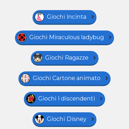
Giochi Incinta
Giochi Miraculous ladybug
Giochi Ragazze
Giochi Cartone animato
Giochi I discendenti
Giochi Disney