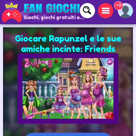
+9
Giochi, giochi gratuiti e giochi online
Giocare Rapunzel e le sue
amiche incinte: Friends
Day