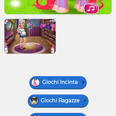
Giochi Incinta
Giochi Ragazze