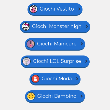
Giochi Vestito
Giochi Monster high
Giochi Manicure
Giochi LOL Surprise
Giochi Moda
Giochi Bambino