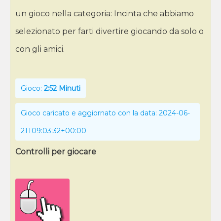
un gioco nella categoria: Incinta che abbiamo
selezionato per farti divertire giocando da solo o
con gli amici.
Gioco:
2:52 Minuti
Gioco caricato e aggiornato con la data: 2024-06-
21T09:03:32+00:00
Controlli per giocare