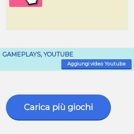
GAMEPLAYS, YOUTUBE
Aggiungi video Youtube
Carica più giochi