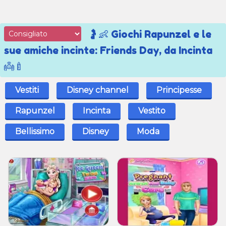
🤰👶 Giochi Rapunzel e le
sue amiche incinte: Friends Day, da Incinta
👼🍼
Vestiti
Disney channel
Principesse
Rapunzel
Incinta
Vestito
Bellissimo
Disney
Moda