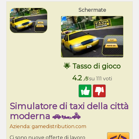
Schermate
🌟 Tasso di gioco
4.2
/5
su 111 voti
Simulatore di taxi della città
moderna 🚗🏎🚓
Azienda: gamedistribution.com
Cod
Ci sono nuove offerte di lavoro