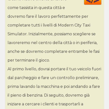
HT
come tassista in questa città e
dovremo fare il lavoro perfettamente per
completare tutti i livelli di Modern City Taxi
Simulator. Inizialmente, possiamo scegliere se
lavoreremo nel centro della città o in periferia,
anche se dovremo completare entrambe le fasi
per terminare il gioco.
Al primo livello, dovrai portare il tuo veicolo fuori
dal parcheggio e fare un controllo preliminare,
prima lavando la macchina e poi andando a fare
il pieno di benzina. Di seguito, dovremo già
iniziare a cercare i clienti e trasportarli a