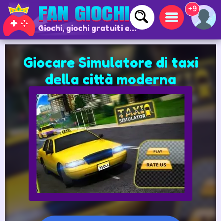
+9
Giochi, giochi gratuiti e giochi online
Giocare Simulatore di taxi
della città moderna