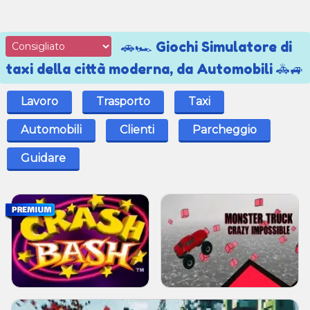
🚗🏎 Giochi Simulatore di
taxi della città moderna, da Automobili 🚓🚙
Lavoro
Trasporto
Taxi
Automobili
Clienti
Parcheggio
Guidare