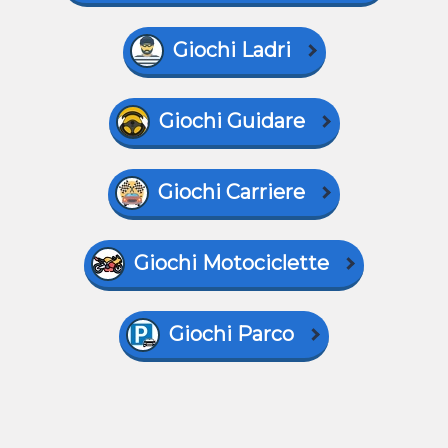
Giochi Ladri
Giochi Guidare
Giochi Carriere
Giochi Motociclette
Giochi Parco