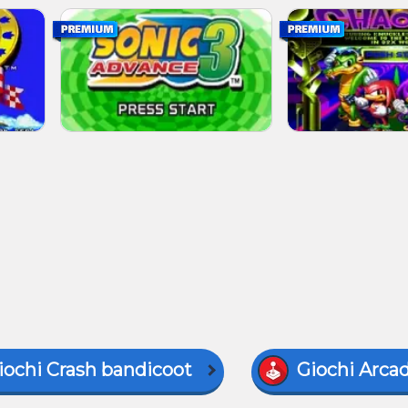
iochi Crash bandicoot
Giochi Arca