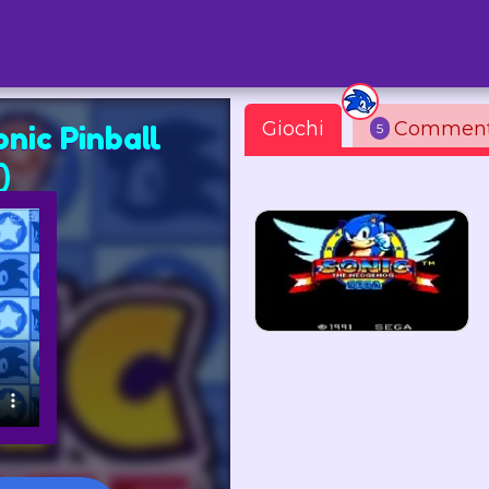
Giochi
Comment
5
nic Pinball
)