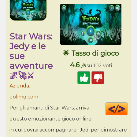
Star Wars:
Jedy e le
🌟 Tasso di gioco
sue
avventure
4.6
/5
su 102 voti
🌌🚀⚔️
Azienda:
dolimg.com
Cod
Per gli amanti di Star Wars, arriva
HT
questo emozionante gioco online
in cui dovrai accompagnare i Jedi per dimostrare