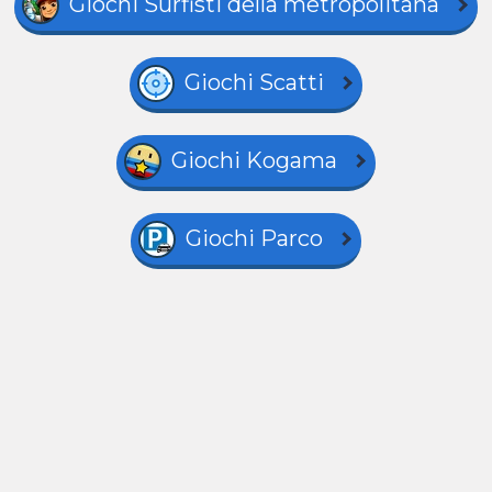
Giochi Surfisti della metropolitana
Giochi Scatti
Giochi Kogama
Giochi Parco