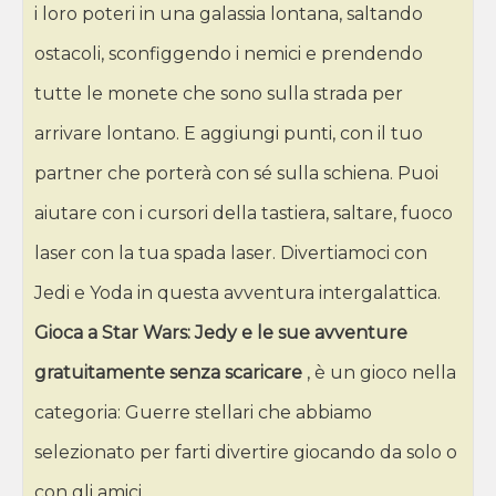
i loro poteri in una galassia lontana, saltando
ostacoli, sconfiggendo i nemici e prendendo
tutte le monete che sono sulla strada per
arrivare lontano. E aggiungi punti, con il tuo
partner che porterà con sé sulla schiena. Puoi
aiutare con i cursori della tastiera, saltare, fuoco
laser con la tua spada laser. Divertiamoci con
Jedi e Yoda in questa avventura intergalattica.
Gioca a Star Wars: Jedy e le sue avventure
gratuitamente senza scaricare
, è un gioco nella
categoria: Guerre stellari che abbiamo
selezionato per farti divertire giocando da solo o
con gli amici.