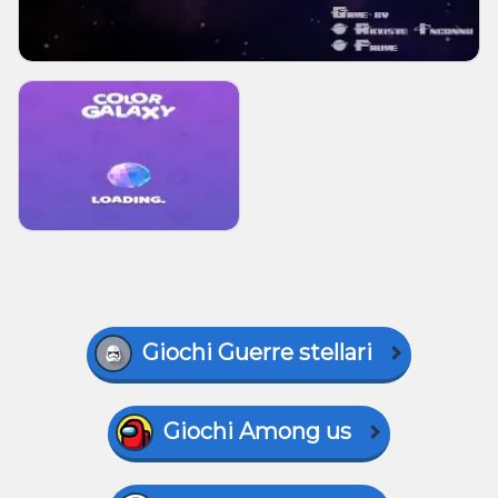
Giochi Guerre stellari
Giochi Among us