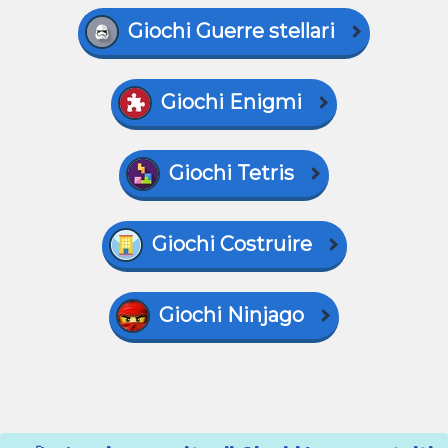
Giochi Guerre stellari
Giochi Enigmi
Giochi Tetris
Giochi Costruire
Giochi Ninjago