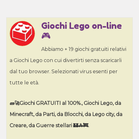
Giochi Lego on-line
🎮
Abbiamo + 19 giochi gratuiti relativi
a Giochi Lego con cui divertirti senza scaricarli
dal tuo browser. Selezionati virus esenti per
tutte le età.
🧱🚀Giochi GRATUITI al 100%., Giochi Lego, da
Minecraft, da Parti, da Blocchi, da Lego city, da
Creare, da Guerre stellari 🏰🚓🚒.