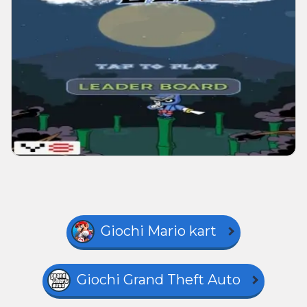
Giochi Mario kart
Giochi Grand Theft Auto