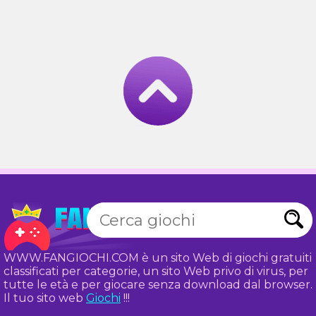
WWW.FANGIOCHI.COM è un sito Web di giochi gratuiti
classificati per categorie, un sito Web privo di virus, per
tutte le età e per giocare senza download dal browser.
Il tuo sito web
Giochi
!!!