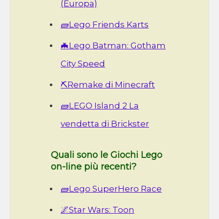
(Europa)
🧱Lego Friends Karts
🦇Lego Batman: Gotham
City Speed
⛏️Remake di Minecraft
🧱LEGO Island 2 La
vendetta di Brickster
Quali sono le Giochi Lego
on-line più recenti?
🧱Lego SuperHero Race
🌌Star Wars: Toon