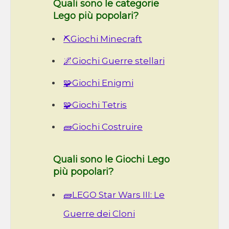
Quali sono le categorie
Lego più popolari?
⛏️Giochi Minecraft
🌌Giochi Guerre stellari
🧩Giochi Enigmi
🧩Giochi Tetris
🧱Giochi Costruire
Quali sono le Giochi Lego
più popolari?
🧱LEGO Star Wars III: Le
Guerre dei Cloni