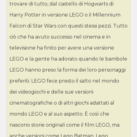
trovare di tutto, dal castello di Hogwarts di
Harry Potter in versione LEGO o il Millennium
Falcon di Star Wars con questi stessi pezzi. Tutto
ciò che ha avuto successo nel cinema e in
televisione ha finito per avere una versione
LEGO e la gente ha adorato quando le bambole
LEGO hanno preso la forma dei loro personaggi
preferiti. LEGO fece presto il salto nel mondo
dei videogiochi e delle sue versioni
cinematografiche o di altri giochi adattati al
mondo LEGO e al suo aspetto. È così che
nascono storie originali come il film LEGO, ma
anche versioni come Lego Batman, Lego