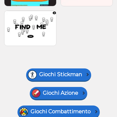
Giochi Stickman
Giochi Azione
Giochi Combattimento