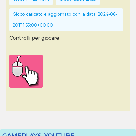
Gioco caricato e aggiornato con la data: 2024-06-
20T11:53:00+00:00
Controlli per giocare