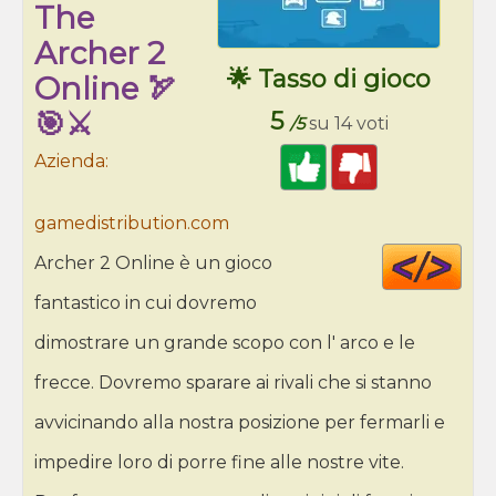
The
Archer 2
🌟 Tasso di gioco
Online 🏹
🎯⚔️
5
/5
su 14 voti
Azienda:
gamedistribution.com
Cod
Archer 2 Online è un gioco
HT
fantastico in cui dovremo
dimostrare un grande scopo con l' arco e le
frecce. Dovremo sparare ai rivali che si stanno
avvicinando alla nostra posizione per fermarli e
impedire loro di porre fine alle nostre vite.