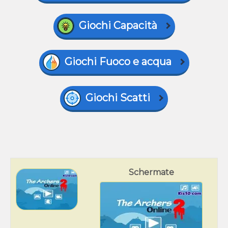
Giochi Capacità
Giochi Fuoco e acqua
Giochi Scatti
Schermate