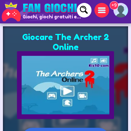
+9
Giochi, giochi gratuiti e giochi online
Giocare The Archer 2
Online