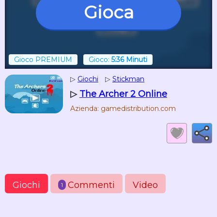
Gioca
Gioco PREMIUM
Gioco:
5:36 Minuti
▷
Giochi
▷
Stickman
▷
The Archer 2 Online
Azienda: gamedistribution.com
Giochi
Commenti
Video
1