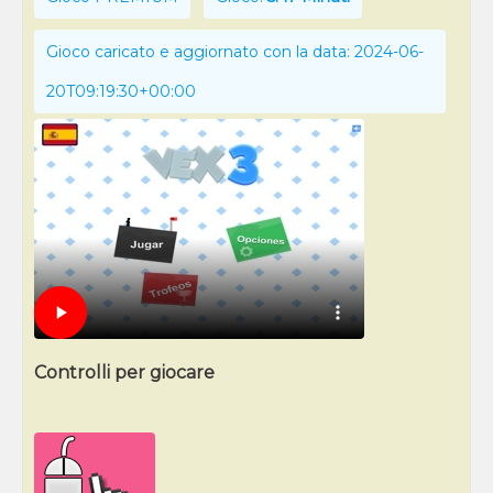
Gioco caricato e aggiornato con la data: 2024-06-
20T09:19:30+00:00
Controlli per giocare