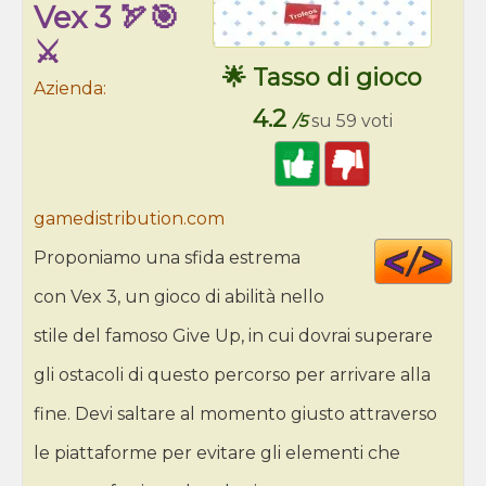
Vex 3 🏹🎯
⚔️
🌟 Tasso di gioco
Azienda:
4.2
/5
su 59 voti
gamedistribution.com
Cod
Proponiamo una sfida estrema
HT
con Vex 3, un gioco di abilità nello
stile del famoso Give Up, in cui dovrai superare
gli ostacoli di questo percorso per arrivare alla
fine. Devi saltare al momento giusto attraverso
le piattaforme per evitare gli elementi che