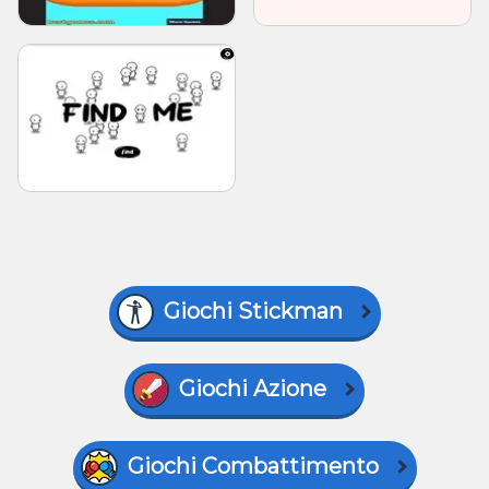
Giochi Stickman
Giochi Azione
Giochi Combattimento