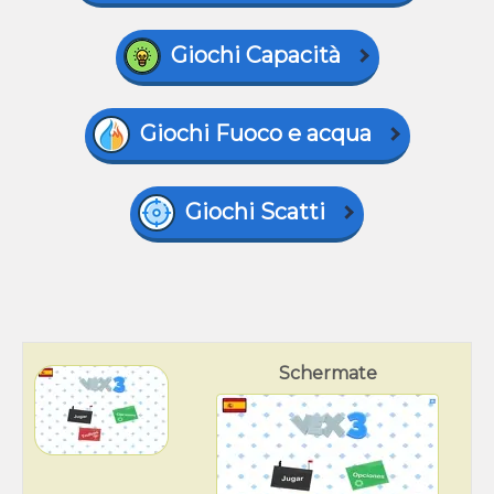
Giochi Capacità
Giochi Fuoco e acqua
Giochi Scatti
Schermate