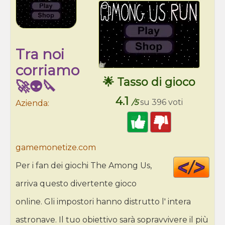
Tra noi
corriamo
🌟 Tasso di gioco
🚀👽🔪
4.1
/5
su 396 voti
Azienda:
gamemonetize.com
Cod
Per i fan dei giochi The Among Us,
HT
arriva questo divertente gioco
online. Gli impostori hanno distrutto l' intera
astronave. Il tuo obiettivo sarà sopravvivere il più