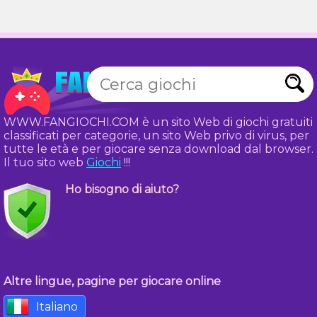
WWW.FANGIOCHI.COM è un sito Web di giochi gratuiti
classificati per categorie, un sito Web privo di virus, per
tutte le età e per giocare senza download dal browser.
Il tuo sito web
Giochi
!!!
Ho bisogno di aiuto?
Altre lingue, pagine per giocare online
Italiano