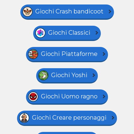
Giochi Crash bandicoot
Giochi Classici
Giochi Piattaforme
Giochi Yoshi
Giochi Uomo ragno
Giochi Creare personaggi