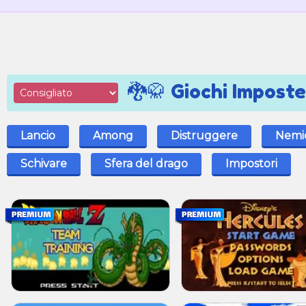
🐉🥋 Giochi Imposte
Lancio
Among
Distruggere
Nemic
Schivare
Sfera del drago
Impostori