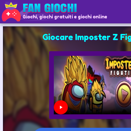
Giochi, giochi gratuiti e giochi online
Giocare Imposter Z Fi