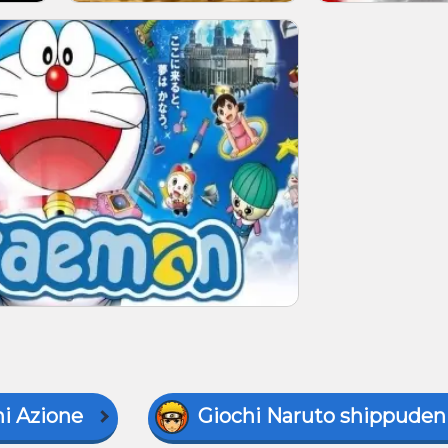
i Azione
Giochi Naruto shippuden