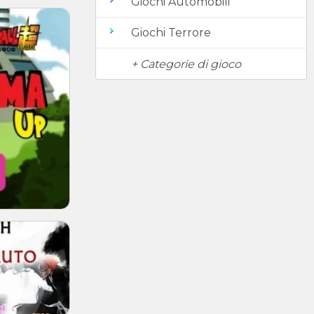
Giochi Automobili
Giochi Terrore
+ Categorie di gioco