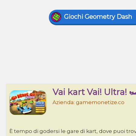
Giochi Geometry Dash
Vai kart Vai! Ultra! 
Azienda: gamemonetize.co
È tempo di godersi le gare di kart, dove puoi trova