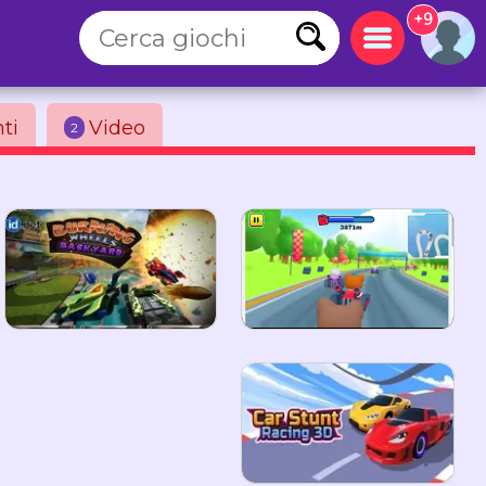
+9
ti
Video
2