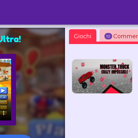
Giochi
Commen
10
Ultra!