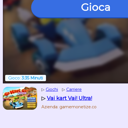
Gioca
Gioco:
3:35 Minuti
▷
Giochi
▷
Carriere
▷
Vai kart Vai! Ultra!
Azienda: gamemonetize.co