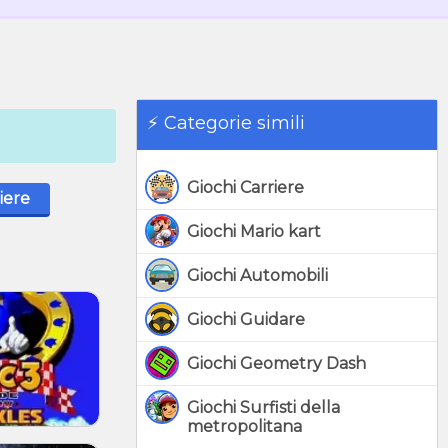
⚡ Categorie simili
Giochi Carriere
iere
Giochi Mario kart
Giochi Automobili
Giochi Guidare
Giochi Geometry Dash
Giochi Surfisti della
metropolitana