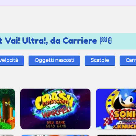
 Vai! Ultra!, da Carriere 🏁🚦
Velocità
Oggetti nascosti
Scatole
Carr