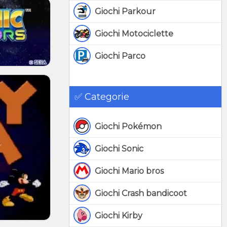
Giochi Parkour
Giochi Motociclette
Giochi Parco
✅ Categorie
Giochi Pokémon
Giochi Sonic
Giochi Mario bros
Giochi Crash bandicoot
Giochi Kirby