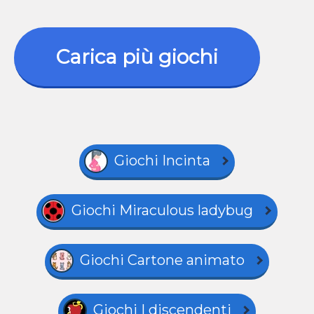
Carica più giochi
Giochi Incinta
Giochi Miraculous ladybug
Giochi Cartone animato
Giochi I discendenti