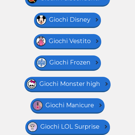
Giochi Disney
Giochi Vestito
Giochi Frozen
Giochi Monster high
Giochi Manicure
Giochi LOL Surprise