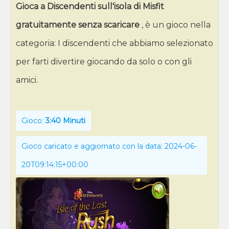
Gioca a Discendenti sull'isola di Misfit
gratuitamente senza scaricare
, è un gioco nella
categoria: I discendenti che abbiamo selezionato
per farti divertire giocando da solo o con gli
amici.
Gioco:
3:40 Minuti
Gioco caricato e aggiornato con la data: 2024-06-
20T09:14:15+00:00