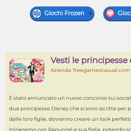
Giochi Frozen
Gioc
Vesti le principesse e
Azienda: freegamescasual.com
È stato annunciato un nuovo concorso sui social 
due principesse Disney che si sono iscritte per 
dalle loro figlie, dovranno creare un look perfet
Inizieremo con Rapunzel e sua figlia, potendo sce