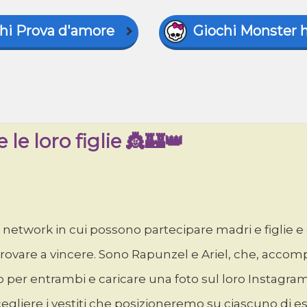
hi Prova d'amore
Giochi Monster 
 le loro figlie 👸🏰👑
network in cui possono partecipare madri e figlie e 
provare a vincere. Sono Rapunzel e Ariel, che, acco
to per entrambi e caricare una foto sul loro Instagram
gliere i vestiti che posizioneremo su ciascuno di essi