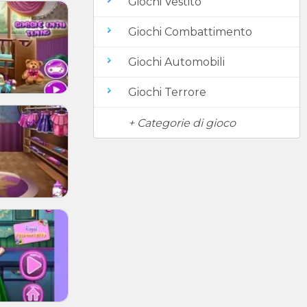
Giochi Vestito
Giochi Combattimento
Giochi Automobili
Giochi Terrore
+ Categorie di gioco