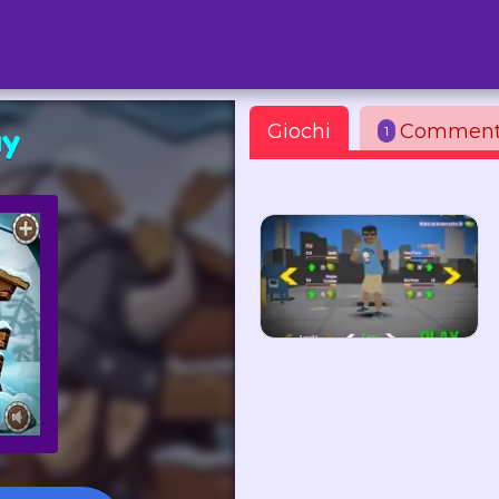
Giochi
Comment
1
ay