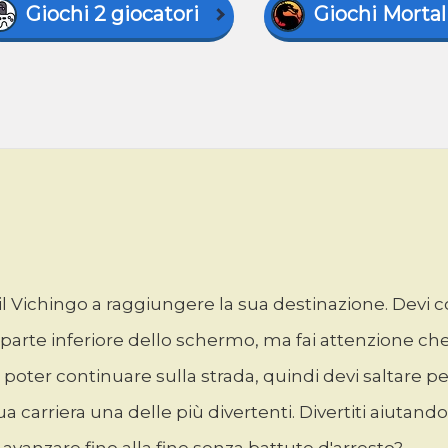
Giochi 2 giocatori
Giochi Morta
 il Vichingo a raggiungere la sua destinazione. Devi co
parte inferiore dello schermo, ma fai attenzione che
poter continuare sulla strada, quindi devi saltare per
a carriera una delle più divertenti. Divertiti aiutando 