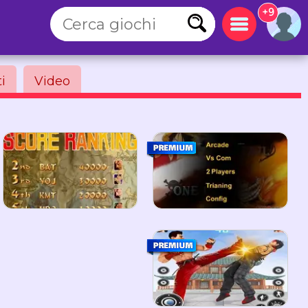
+9
i
Video