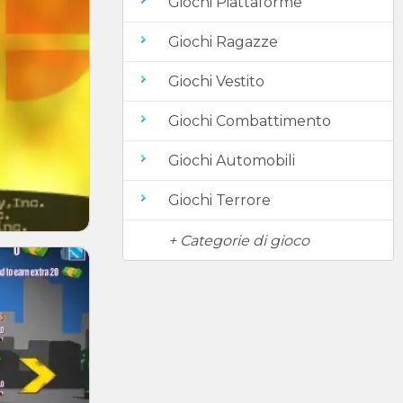
Giochi Piattaforme
Giochi Ragazze
Giochi Vestito
Giochi Combattimento
Giochi Automobili
Giochi Terrore
+ Categorie di gioco