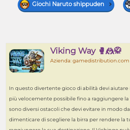
Giochi Naruto shippuden
Viking Way 🥊🤼🥋
Azienda: gamedistribution.com
In questo divertente gioco di abilità devi aiutare
più velocemente possibile fino a raggiungere la 
sono diversi ostacoli che devi evitare in modo da 
dimenticare di scegliere la birra per rendere la tu