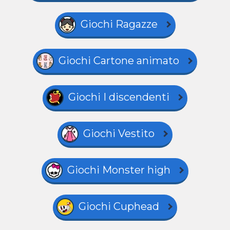
Giochi Ragazze
Giochi Cartone animato
Giochi I discendenti
Giochi Vestito
Giochi Monster high
Giochi Cuphead