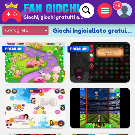
+9
Giochi, giochi gratuiti e giochi online
Giochi Ingioiellato gratuiti 💎✨