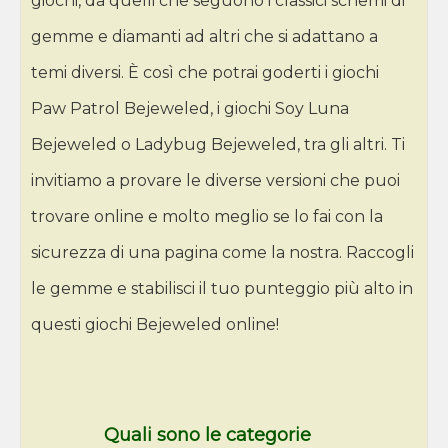
giochi, da quelli che seguono i classici schemi di
gemme e diamanti ad altri che si adattano a
temi diversi. È così che potrai goderti i giochi
Paw Patrol Bejeweled, i giochi Soy Luna
Bejeweled o Ladybug Bejeweled, tra gli altri. Ti
invitiamo a provare le diverse versioni che puoi
trovare online e molto meglio se lo fai con la
sicurezza di una pagina come la nostra. Raccogli
le gemme e stabilisci il tuo punteggio più alto in
questi giochi Bejeweled online!
Quali sono le categorie