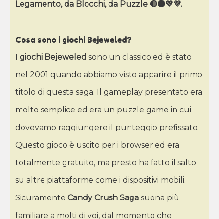
Legamento, da Blocchi, da Puzzle 🔴🔵💚💜.
Cosa sono i giochi Bejeweled?
I
giochi Bejeweled
sono un classico ed è stato
nel 2001 quando abbiamo visto apparire il primo
titolo di questa saga. Il gameplay presentato era
molto semplice ed era un puzzle game in cui
dovevamo raggiungere il punteggio prefissato.
Questo gioco è uscito per i browser ed era
totalmente gratuito, ma presto ha fatto il salto
su altre piattaforme come i dispositivi mobili.
Sicuramente
Candy Crush Saga
suona più
familiare a molti di voi, dal momento che