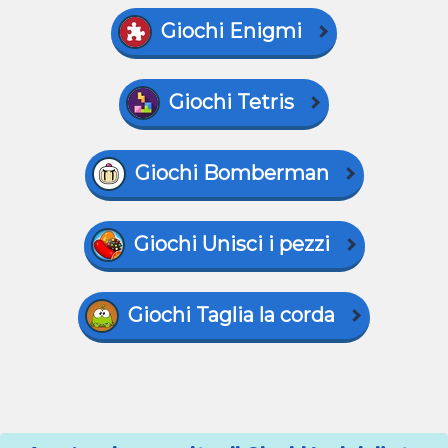
Giochi Enigmi
Giochi Tetris
Giochi Bomberman
Giochi Unisci i pezzi
Giochi Taglia la corda