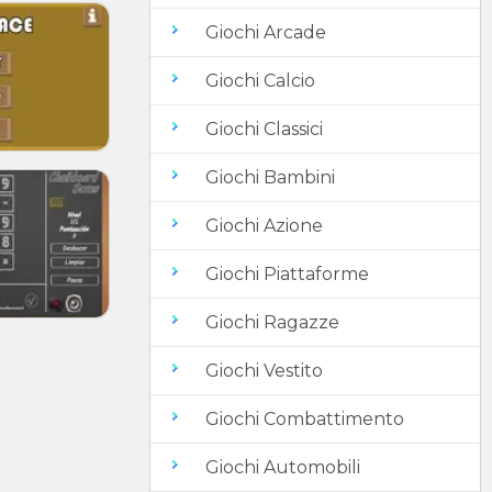
Giochi Arcade
Giochi Calcio
Giochi Classici
Giochi Bambini
Giochi Azione
Giochi Piattaforme
Giochi Ragazze
Giochi Vestito
Giochi Combattimento
Giochi Automobili