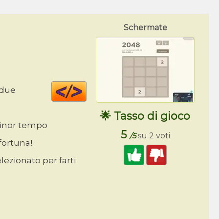
Schermate
Code
 due
HTML
🌟 Tasso di gioco
minor tempo
5
/5
su 2 voti
fortuna!.
ezionato per farti