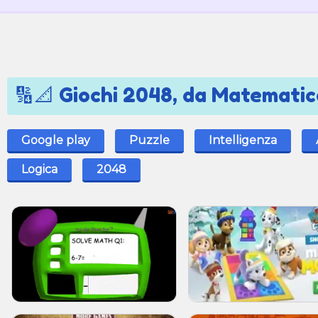
🔢📐 Giochi 2048, da Matematic
Google play
Puzzle
Intelligenza
Logica
2048