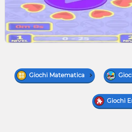
Giochi Matematica
Gioc
Giochi 