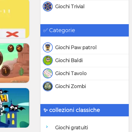
Giochi Trivial
✅ Categorie
Giochi Paw patrol
Giochi Baldi
Giochi Tavolo
Giochi Zombi
✨ collezioni classiche
Giochi gratuiti