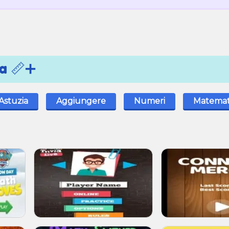
a 📏➕
Astuzia
Aggiungere
Numeri
Matemat