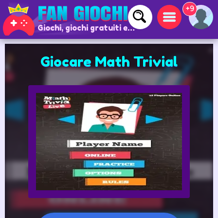
+9
Giochi, giochi gratuiti e giochi online
Giocare Math Trivial