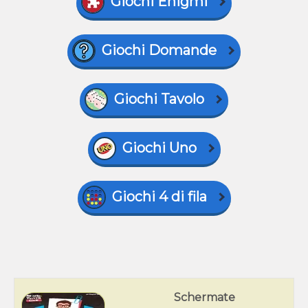
Giochi Enigmi
Giochi Domande
Giochi Tavolo
Giochi Uno
Giochi 4 di fila
Schermate