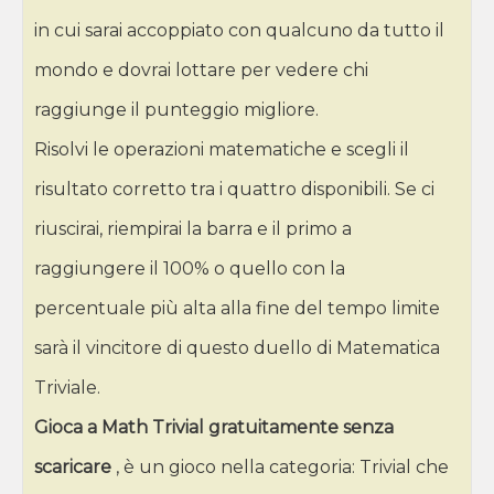
in cui sarai accoppiato con qualcuno da tutto il
mondo e dovrai lottare per vedere chi
raggiunge il punteggio migliore.
Risolvi le operazioni matematiche e scegli il
risultato corretto tra i quattro disponibili. Se ci
riuscirai, riempirai la barra e il primo a
raggiungere il 100% o quello con la
percentuale più alta alla fine del tempo limite
sarà il vincitore di questo duello di Matematica
Triviale.
Gioca a Math Trivial gratuitamente senza
scaricare
, è un gioco nella categoria: Trivial che