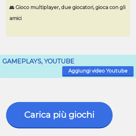
👥 Gioco multiplayer, due giocatori, gioca con gli
amici
GAMEPLAYS, YOUTUBE
Aggiungi video Youtube
Carica più giochi