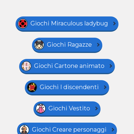
Giochi Miraculous ladybug
Giochi Ragazze
Giochi Cartone animato
Giochi I discendenti
Giochi Vestito
Giochi Creare personaggi