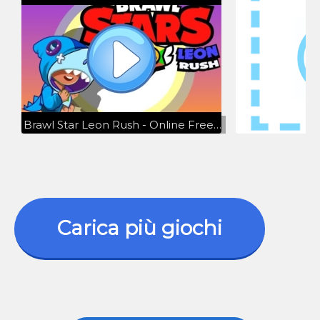
Brawl Star Leon Rush - Online Free Games Kiz10.com -Taptapking.com
Carica più giochi