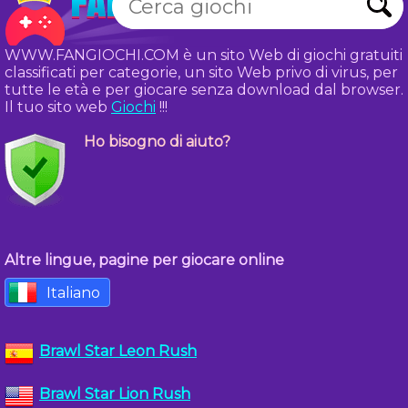
WWW.FANGIOCHI.COM è un sito Web di giochi gratuiti
classificati per categorie, un sito Web privo di virus, per
tutte le età e per giocare senza download dal browser.
Il tuo sito web
Giochi
!!!
Ho bisogno di aiuto?
Altre lingue, pagine per giocare online
Italiano
Brawl Star Leon Rush
Brawl Star Lion Rush