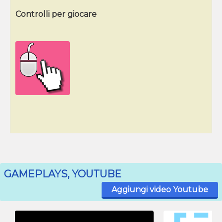
Controlli per giocare
GAMEPLAYS, YOUTUBE
Aggiungi video Youtube