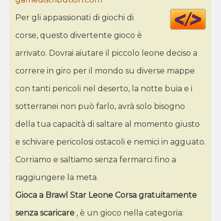
Cod
Per gli appassionati di giochi di
HT
corse, questo divertente gioco è
arrivato. Dovrai aiutare il piccolo leone deciso a
correre in giro per il mondo su diverse mappe
con tanti pericoli nel deserto, la notte buia e i
sotterranei non può farlo, avrà solo bisogno
della tua capacità di saltare al momento giusto
e schivare pericolosi ostacoli e nemici in agguato.
Corriamo e saltiamo senza fermarci fino a
raggiungere la meta.
Gioca a Brawl Star Leone Corsa gratuitamente
senza scaricare
, è un gioco nella categoria: