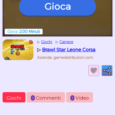
Gioca
Gioco:
2:00 Minuti
▷
Giochi
▷
Carriere
▷
Brawl Star Leone Corsa
Azienda: gamedistribution.com
Giochi
Commenti
Video
1
1