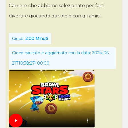
Carriere che abbiamo selezionato per farti
divertire giocando da solo o con gli amici.
Gioco:
2:00 Minuti
Gioco caricato e aggiornato con la data: 2024-06-
21T10:38:27+00:00