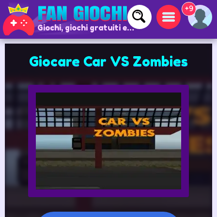
+9
Giochi, giochi gratuiti e giochi online
Giocare Car VS Zombies