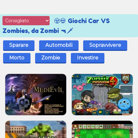
🧟💀 Giochi Car VS
Zombies, da Zombi 🔫🗡
Sparare
Automobili
Sopravvivere
Morto
Zombie
Investire