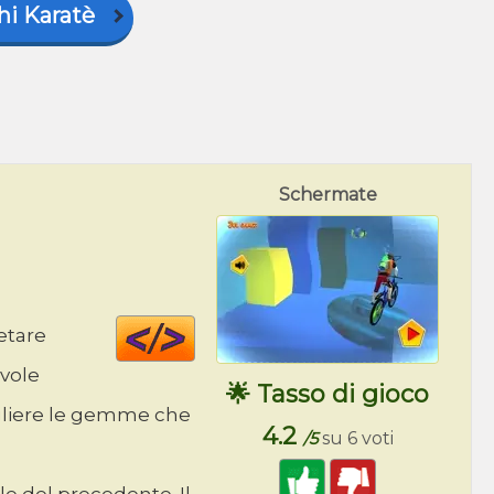
hi Karatè
Schermate
Code
etare
HTML
evole
🌟 Tasso di gioco
cogliere le gemme che
4.2
/5
su 6 voti