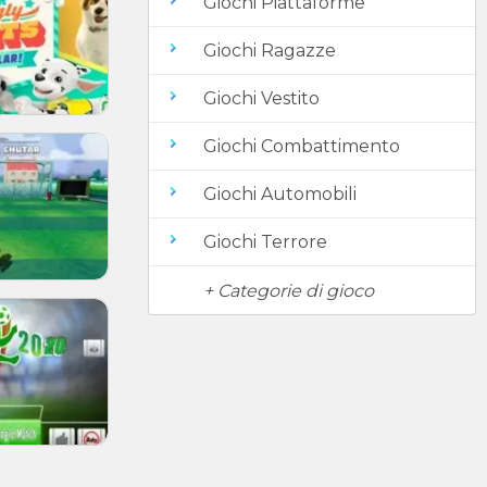
Giochi Piattaforme
Giochi Ragazze
Giochi Vestito
Giochi Combattimento
Giochi Automobili
Giochi Terrore
+ Categorie di gioco