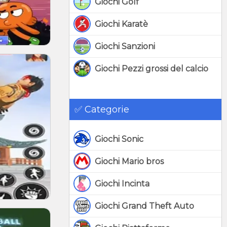
Giochi Golf
Giochi Karatè
Giochi Sanzioni
Giochi Pezzi grossi del calcio
✅ Categorie
Giochi Sonic
Giochi Mario bros
Giochi Incinta
Giochi Grand Theft Auto