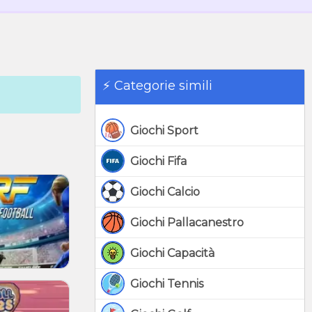
⚡ Categorie simili
Giochi Sport
Giochi Fifa
Giochi Calcio
Giochi Pallacanestro
Giochi Capacità
Giochi Tennis