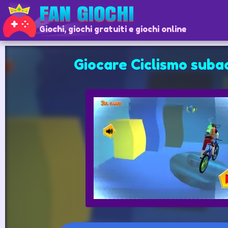
Giochi, giochi gratuiti e giochi online
Giocare Ciclismo sub