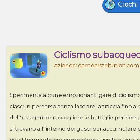
Giochi
Ciclismo subacqueo
Azienda: gamedistribution.com
Sperimenta alcune emozionanti gare di ciclism
ciascun percorso senza lasciare la traccia fino 
dell' ossigeno e raccogliere le bottiglie per rie
si trovano all' interno dei gusci per accumulare 