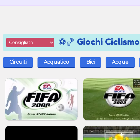
⚽🏀 Giochi Ciclism
Circuiti
Acquatico
Bici
Acque