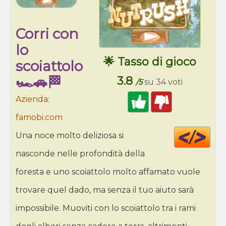
Corri con
lo
🌟 Tasso di gioco
scoiattolo
🏎️🚗🏁
3.8
/5
su 34 voti
Azienda:
famobi.com
Cod
Una noce molto deliziosa si
HT
nasconde nelle profondità della
foresta e uno scoiattolo molto affamato vuole
trovare quel dado, ma senza il tuo aiuto sarà
impossibile. Muoviti con lo scoiattolo tra i rami