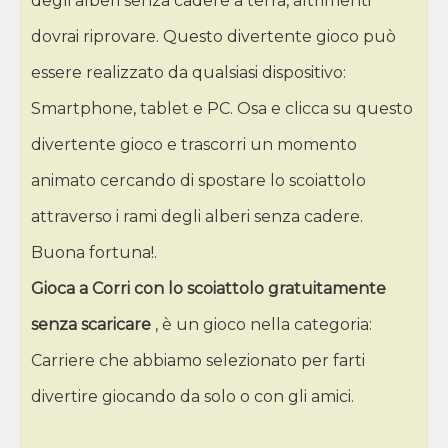
degli alberi senza cadere a terra, altrimenti
dovrai riprovare. Questo divertente gioco può
essere realizzato da qualsiasi dispositivo:
Smartphone, tablet e PC. Osa e clicca su questo
divertente gioco e trascorri un momento
animato cercando di spostare lo scoiattolo
attraverso i rami degli alberi senza cadere.
Buona fortuna!.
Gioca a Corri con lo scoiattolo gratuitamente
senza scaricare
, è un gioco nella categoria:
Carriere che abbiamo selezionato per farti
divertire giocando da solo o con gli amici.