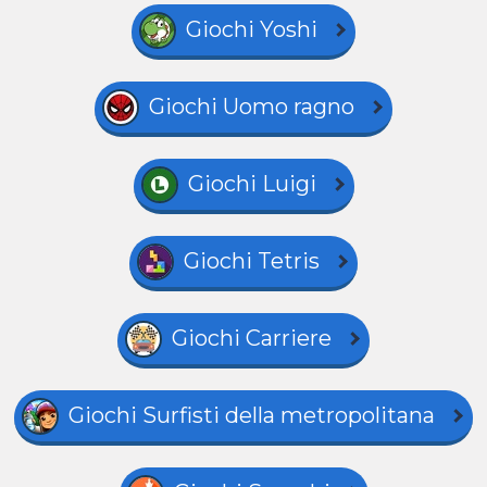
Giochi Yoshi
Giochi Uomo ragno
Giochi Luigi
Giochi Tetris
Giochi Carriere
Giochi Surfisti della metropolitana