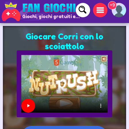
+9
Giochi, giochi gratuiti e giochi online
Giocare Corri con lo
scoiattolo