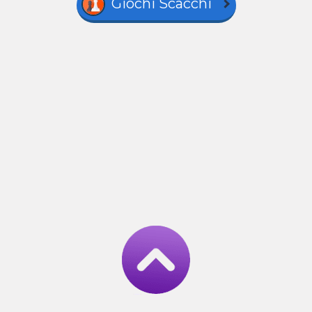
Giochi Scacchi