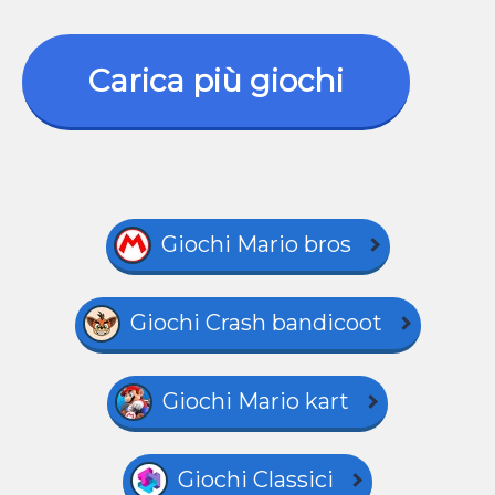
Carica più giochi
Giochi Mario bros
Giochi Crash bandicoot
Giochi Mario kart
Giochi Classici