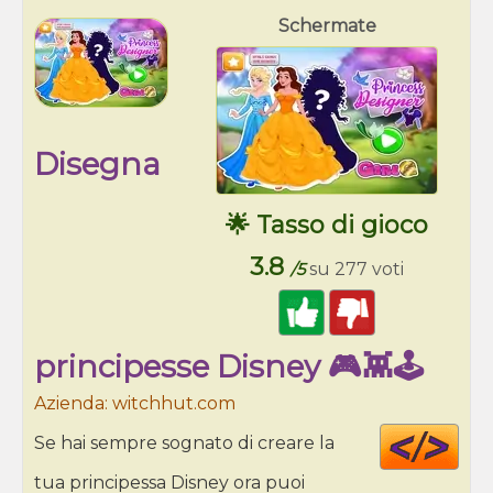
Schermate
Disegna
🌟 Tasso di gioco
3.8
/5
su 277 voti
principesse Disney 🎮👾🕹️
Azienda: witchhut.com
Cod
Se hai sempre sognato di creare la
HT
tua principessa Disney ora puoi