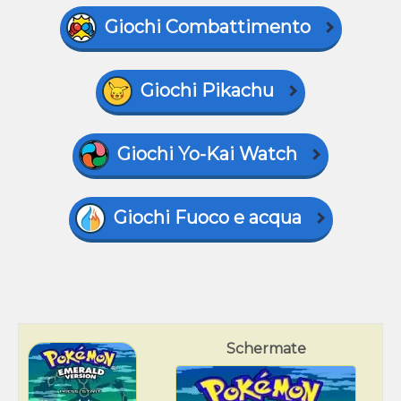
Giochi Combattimento
Giochi Pikachu
Giochi Yo-Kai Watch
Giochi Fuoco e acqua
Schermate