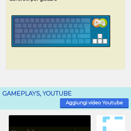
GAMEPLAYS, YOUTUBE
Aggiungi video Youtube