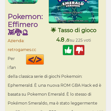
Pokemon:
Effimero
🌟 Tasso di gioco
👾🐉🔮
4.8
/5
su 225 voti
Azienda:
retrogames.cc
Code
Per
HTML
i fan
della classica serie di giochi Pokemoin:
Ephemerald. È una nuova ROM GBA Hack ed è
basata su Pokemon Emerald. È lo stesso di
Pokémon Smeraldo, ma è stato leggermente