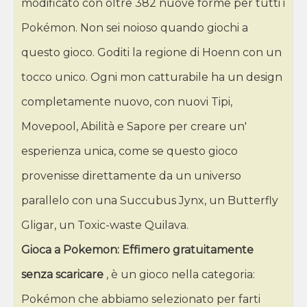
modificato con oltre 382 nuove forme per tutti i
Pokémon. Non sei noioso quando giochi a
questo gioco. Goditi la regione di Hoenn con un
tocco unico. Ogni mon catturabile ha un design
completamente nuovo, con nuovi Tipi,
Movepool, Abilità e Sapore per creare un'
esperienza unica, come se questo gioco
provenisse direttamente da un universo
parallelo con una Succubus Jynx, un Butterfly
Gligar, un Toxic-waste Quilava.
Gioca a Pokemon: Effimero gratuitamente
senza scaricare
, è un gioco nella categoria:
Pokémon che abbiamo selezionato per farti