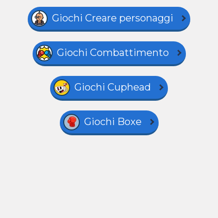
Giochi Creare personaggi
Giochi Combattimento
Giochi Cuphead
Giochi Boxe