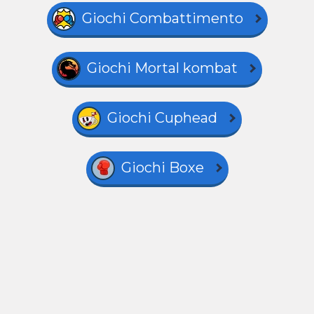
Giochi Combattimento
Giochi Mortal kombat
Giochi Cuphead
Giochi Boxe