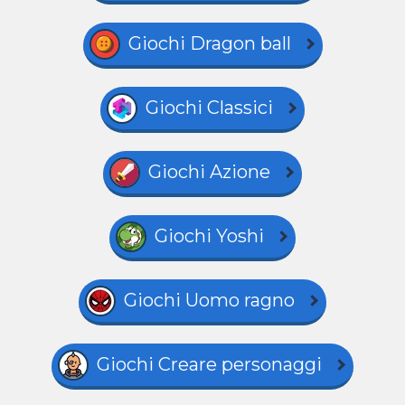
Giochi Dragon ball
Giochi Classici
Giochi Azione
Giochi Yoshi
Giochi Uomo ragno
Giochi Creare personaggi