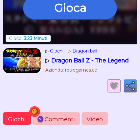
Gioca
Gioco:
3:23 Minuti
▷
Giochi
▷
Dragon ball
▷
Dragon Ball Z - The Legend
Azienda: retrogames.cc
Giochi
Commenti
Video
7