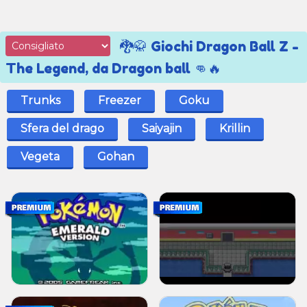
🐉🥋 Giochi Dragon Ball Z -
The Legend, da Dragon ball 👊🔥
Trunks
Freezer
Goku
Sfera del drago
Saiyajin
Krillin
Vegeta
Gohan