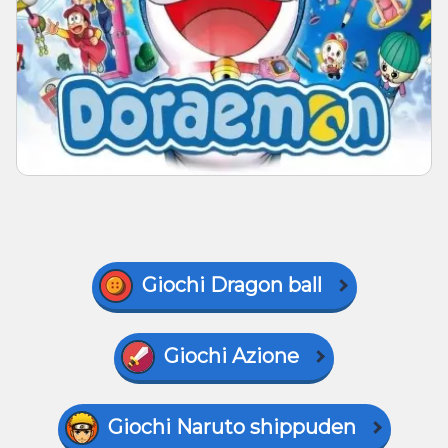
Giochi Dragon ball
Giochi Azione
Giochi Naruto shippuden