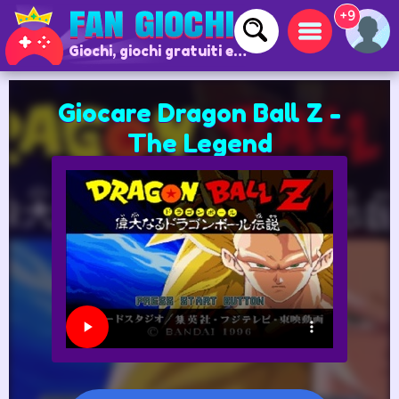
+9
Giochi, giochi gratuiti e giochi online
Giocare Dragon Ball Z -
The Legend