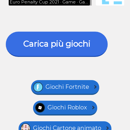
Euro Penalty Cup 2021 · Game · Gameplay
Carica più giochi
Giochi Fortnite
Giochi Roblox
Giochi Cartone animato