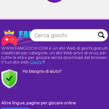
WWW.FANGIOCHI.COM è un sito Web di giochi gratuiti
classificati per categorie, un sito Web privo di virus, per
tutte le età e per giocare senza download dal browser.
Il tuo sito web
Giochi
!!!
Ho bisogno di aiuto?
Altre lingue, pagine per giocare online