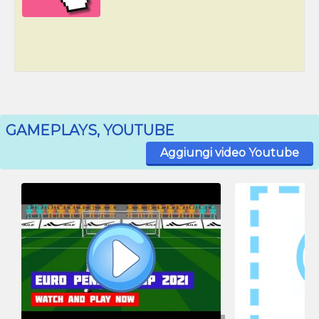
GAMEPLAYS, YOUTUBE
Aggiungi video Youtube