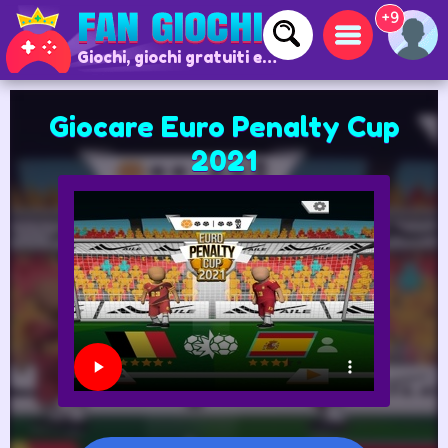
+9
Giochi, giochi gratuiti e giochi online
Giocare Euro Penalty Cup
2021