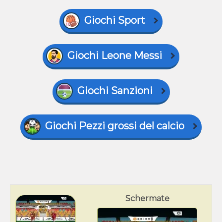
Giochi Sport
Giochi Leone Messi
Giochi Sanzioni
Giochi Pezzi grossi del calcio
Schermate